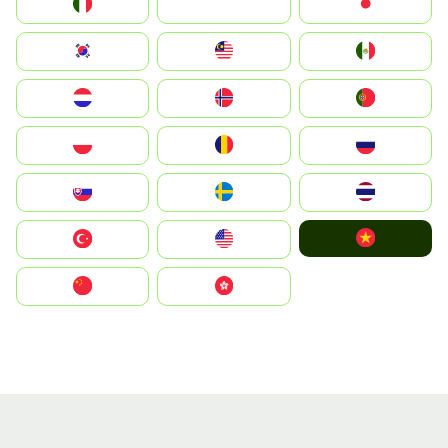
Italia
JA
Japan
South Korea
Malay
Mexico
Nederland
Norge
Portugal
Polska
România
Россия
Slovensko
Ruoŧŧa
ไทย
Vietnam
Türkiye
United States
中国
中國香港特別行政區