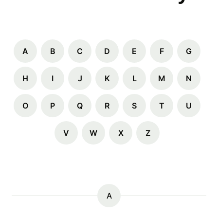
A
B
C
D
E
F
G
H
I
J
K
L
M
N
O
P
Q
R
S
T
U
V
W
X
Z
A