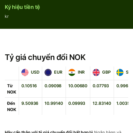
Ký hiệu tiền tệ
kr
Tỷ giá chuyển đổi NOK
USD
EUR
INR
GBP
SEK
USD
EUR
INR
GBP
SE
Từ
0.10516
0.09098
10.00680
0.07793
0.9964
NOK
Đến
9.50936
10.99140
0.09993
12.83140
1.00357
NOK
Hãy cẩn thận với tỷ giá chuyển đổi bất hợp lý.
Ngân hàng và