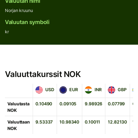
Valuutan nimi
Norjan kruunu
Valuutan symboli
kr
Valuuttakurssit NOK
USD
EUR
INR
GBP
SE
USD
EUR
INR
GBP
Valuutasta
0.10490
0.09105
9.98926
0.07799
0.
NOK
Valuuttaan
9.53337
10.98340
0.10011
12.82130
1.
NOK