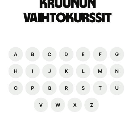
kruunun
vaihtokurssit
A
B
C
D
E
F
G
H
I
J
K
L
M
N
O
P
Q
R
S
T
U
V
W
X
Z