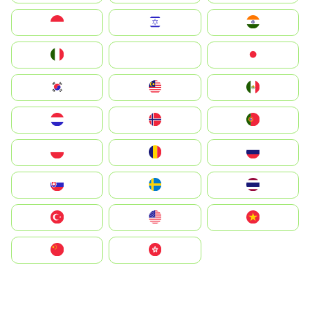
Indonesia
Israel
India
Italia
JA
Japan
South Korea
Malay
Mexico
Nederland
Norge
Portugal
Polska
România
Россия
Slovensko
Ruoŧŧa
ไทย
Türkiye
United States
Vietnam
中国
中國香港特別行政區