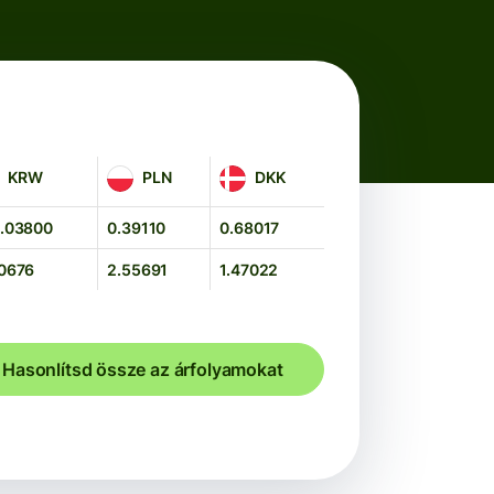
W
PLN
DKK
KRW
PLN
DKK
.03800
0.39110
0.68017
0676
2.55691
1.47022
Hasonlítsd össze az árfolyamokat