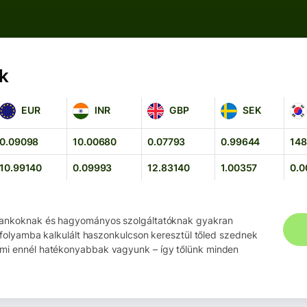
k
EUR
INR
GBP
SEK
KR
EUR
INR
GBP
SEK
0.09098
10.00680
0.07793
0.99644
148
10.99140
0.09993
12.83140
1.00357
0.0
ankoknak és hagyományos szolgáltatóknak gyakran
árfolyamba kalkulált haszonkulcson keresztül tőled szednek
mi ennél hatékonyabbak vagyunk – így tőlünk minden