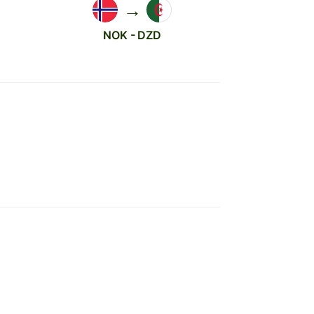
→
NOK - DZD