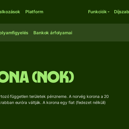
lalkozások
Platform
Funkciók
Díjsza
olyamfigyelés
Bankok árfolyamai
ona (NOK)
rtozó független területek pénzneme. A norvég korona a 20
bban euróra váltják. A korona egy fiat (fedezet nélküli)