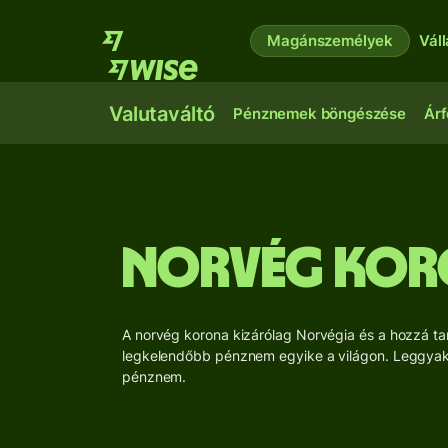
Magánszemélyek
Vál
Valutaváltó
Pénznemek böngészése
Árf
norvég kor
A norvég korona kizárólag Norvégia és a hozzá ta
legkelendőbb pénznem egyike a világon. Leggyakra
pénznem.