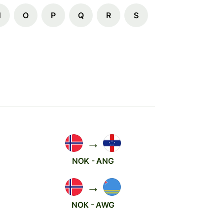
N
O
P
Q
R
S
→
NOK - ANG
→
NOK - AWG