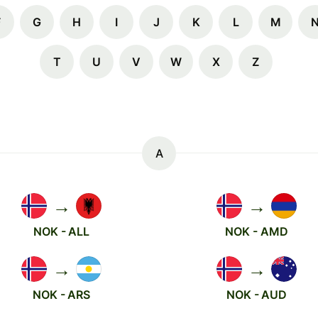
F
G
H
I
J
K
L
M
T
U
V
W
X
Z
A
→
→
NOK - ALL
NOK - AMD
→
→
NOK - ARS
NOK - AUD