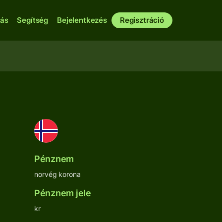
bás
Segítség
Bejelentkezés
Regisztráció
Pénznem
norvég korona
Pénznem jele
kr