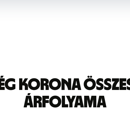
ég korona összes
árfolyama