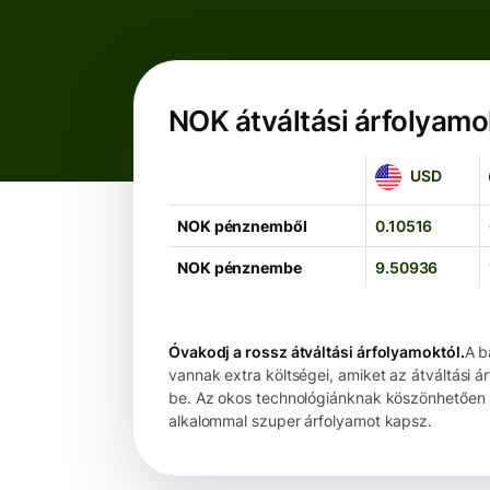
NOK átváltási árfolyamo
USD
USD
NOK pénznemből
0.10516
NOK pénznembe
9.50936
Óvakodj a rossz átváltási árfolyamoktól.
A b
vannak extra költségei, amiket az átváltási 
be. Az okos technológiánknak köszönhetően 
alkalommal szuper árfolyamot kapsz.