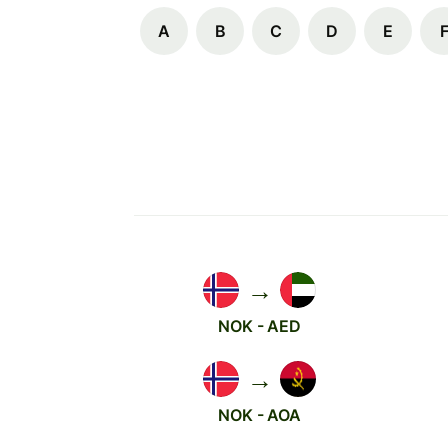
A
B
C
D
E
→
NOK - AED
→
NOK - AOA