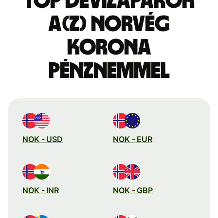
Top devizapárok
a(z) norvég
korona
pénznemmel
NOK - USD
NOK - EUR
NOK - INR
NOK - GBP