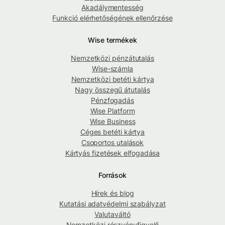
Akadálymentesség
Funkció elérhetőségének ellenőrzése
Wise termékek
Nemzetközi pénzátutalás
Wise-számla
Nemzetközi betéti kártya
Nagy összegű átutalás
Pénzfogadás
Wise Platform
Wise Business
Céges betéti kártya
Csoportos utalások
Kártyás fizetések elfogadása
Források
Hírek és blog
Kutatási adatvédelmi szabályzat
Valutaváltó
Nemzetközi részvényfigyelő