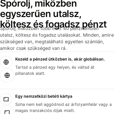
Spórolj, miközben
egyszerűen utalsz,
költesz és fogadsz pénzt
Spórolj, miközben több mint 40 pénznemben
utalsz, költesz és fogadsz utalásokat. Minden, amire
szükséged van, megtalálható egyetlen számlán,
amikor csak szükséged van rá.
Kezeld a pénzed útközben is, akár globálisan.
Tartsd a pénzed egy helyen, és váltsd át
pillanatok alatt.
Egy nemzetközi betéti kártya
Soha nem kell aggódnod az árfolyamfelár vagy a
magas tranzakciós díjak miatt.