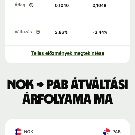
Átlag
0,1040
0,1048
Változás
2.86
%
-3.44
%
Teljes előzmények megtekintése
NOK → PAB átváltási
árfolyama ma
NOK
PAB