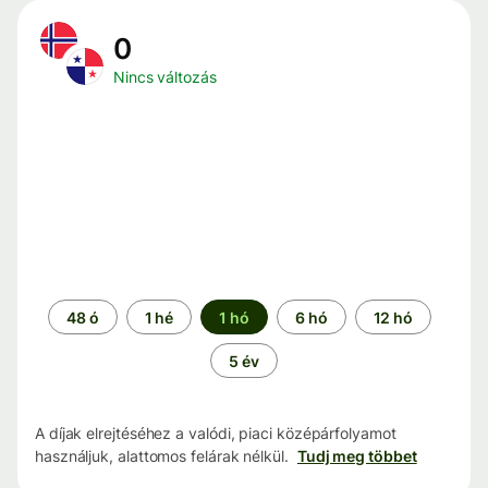
0
Nincs változás
Időszak
48 ó
1 hé
1 hó
6 hó
12 hó
5 év
A díjak elrejtéséhez a valódi, piaci középárfolyamot
használjuk, alattomos felárak nélkül.
Tudj meg többet