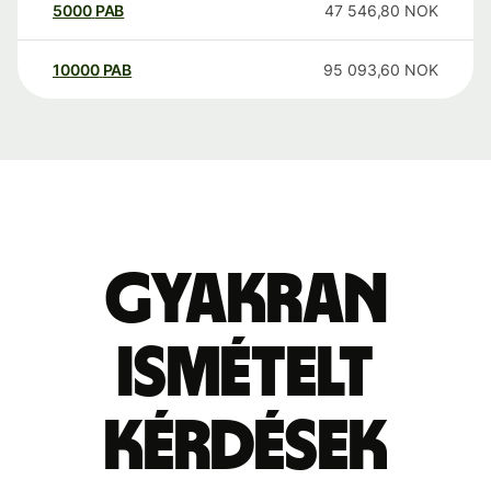
5000
PAB
47 546,80
NOK
10000
PAB
95 093,60
NOK
Gyakran
ismételt
kérdések