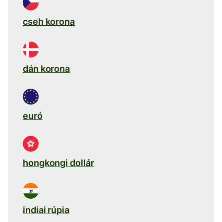
cseh korona
dán korona
euró
hongkongi dollár
indiai rúpia