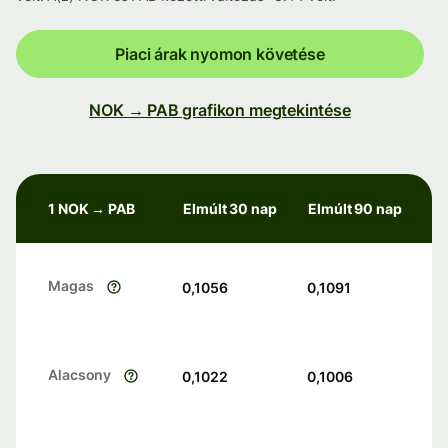
Piaci árak nyomon követése
NOK → PAB grafikon megtekintése
1 NOK → PAB
Elmúlt 30 nap
Elmúlt 90 nap
Magas
0,1056
0,1091
Alacsony
0,1022
0,1006