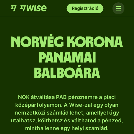
Regisztráció
norvég korona
panamai
balboára
NOK átváltása PAB pénznemre a piaci
középárfolyamon. A Wise-zal egy olyan
nemzetközi számlád lehet, amellyel úgy
utalhatsz, költhetsz és válthatod a pénzed,
mintha lenne egy helyi számlád.