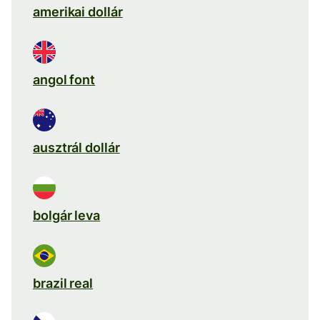
amerikai dollár
angol font
ausztrál dollár
bolgár leva
brazil real