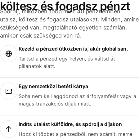
költesz és fogadsz pénzt
Spórolj, miközben több mint 40 pénznemben
utalsz, költesz és fogadsz utalásokat. Minden, amire
szükséged van, megtalálható egyetlen számlán,
amikor csak szükséged van rá.
Kezeld a pénzed útközben is, akár globálisan.
Tartsd a pénzed egy helyen, és váltsd át
pillanatok alatt.
Egy nemzetközi betéti kártya
Soha nem kell aggódnod az árfolyamfelár vagy a
magas tranzakciós díjak miatt.
Indíts utalást külföldre, és spórolj a díjakon
Hozz ki többet a pénzedből, nem számít, merre