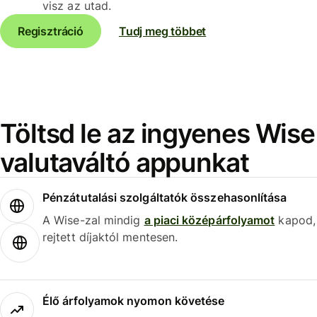
visz az utad.
Regisztráció
Tudj meg többet
Töltsd le az ingyenes Wise
valutaváltó appunkat
Pénzátutalási szolgáltatók összehasonlítása
A Wise-zal mindig
a piaci középárfolyamot
kapod,
rejtett díjaktól mentesen.
Élő árfolyamok nyomon követése