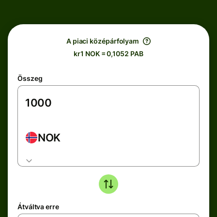
A piaci középárfolyam
kr1 NOK = 0,1052 PAB
Összeg
NOK
Átváltva erre