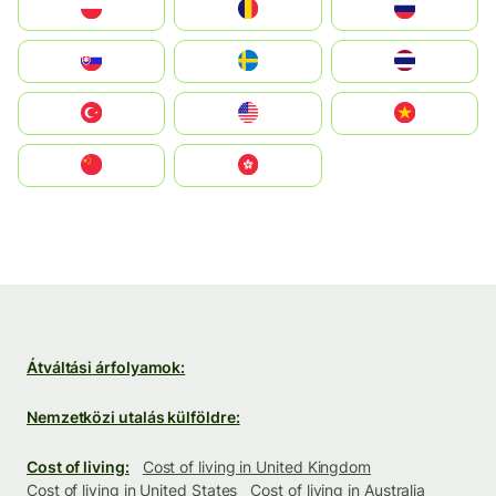
Polska
România
Россия
Slovensko
Ruoŧŧa
ไทย
Türkiye
United States
Vietnam
中国
中國香港特別行政區
Átváltási árfolyamok:
Nemzetközi utalás külföldre:
Cost of living:
Cost of living in United Kingdom
Cost of living in United States
Cost of living in Australia