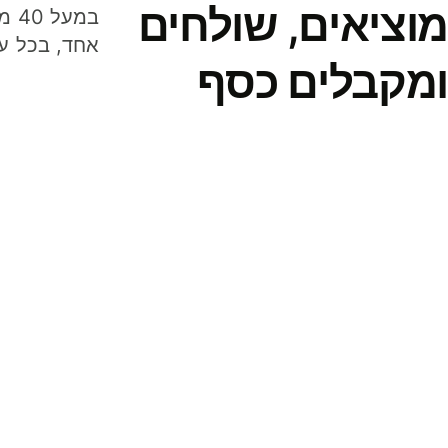
מוציאים, שולחים
במע
אחד, בכל ע
ומקבלים כסף