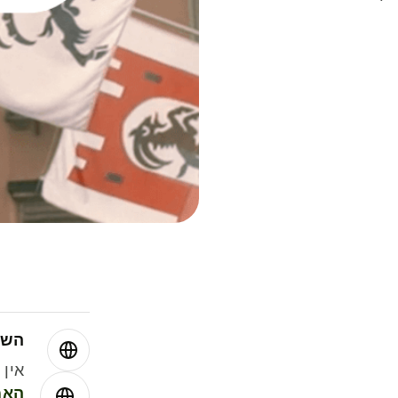
השו
אין עמ
האמ