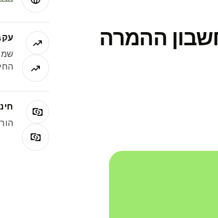
חשבון ההמרה
עקב
שמר
החלי
חינם
הורי