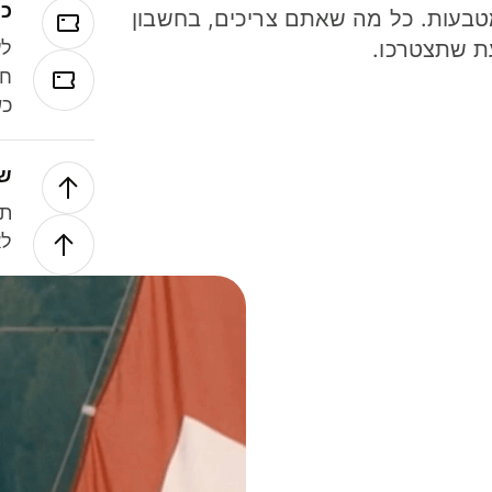
כר
ל 40 מטבעות. כל מה שאתם צריכים, בחשבון
ת שתצטרכו.
לע
חל
כש
של
תנ
לא