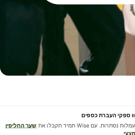
ו ספקי העברת כספים
לות נסתרות. עם Wise תמיד תקבלו את
שער החליפין
צעי
.