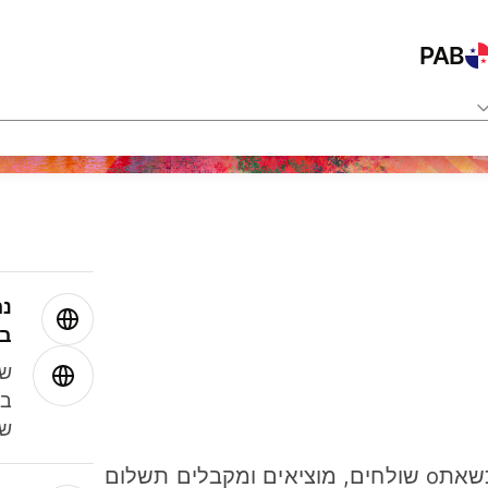
PAB
נה
בע
שמ
במ
שנ
חסכו כסף כשאתo שולחים, מוציאים ומקבלים תשלום