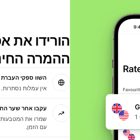
הורידו את א
ההמרה החינמית
השוו ספקי העברת 
אין עמלות נסתרות. עם Wise תמיד תק
עקבו אחר שער החל
שמרו את המטבעות ה
עם הזמן.