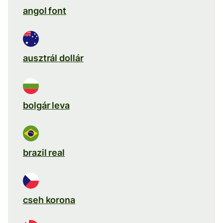
angol font
ausztrál dollár
bolgár leva
brazil real
cseh korona