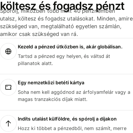
költesz és fogadsz pénzt
Spórolj, miközben több mint 40 pénznemben
utalsz, költesz és fogadsz utalásokat. Minden, amire
szükséged van, megtalálható egyetlen számlán,
amikor csak szükséged van rá.
Kezeld a pénzed útközben is, akár globálisan.
Tartsd a pénzed egy helyen, és váltsd át
pillanatok alatt.
Egy nemzetközi betéti kártya
Soha nem kell aggódnod az árfolyamfelár vagy a
magas tranzakciós díjak miatt.
Indíts utalást külföldre, és spórolj a díjakon
Hozz ki többet a pénzedből, nem számít, merre