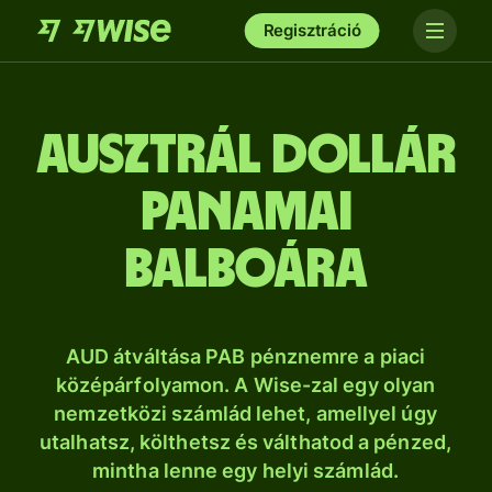
Regisztráció
ausztrál dollár
panamai
balboára
AUD átváltása PAB pénznemre a piaci
középárfolyamon. A Wise-zal egy olyan
nemzetközi számlád lehet, amellyel úgy
utalhatsz, költhetsz és válthatod a pénzed,
mintha lenne egy helyi számlád.