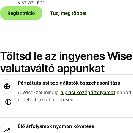
visz az utad.
Regisztráció
Tudj meg többet
Töltsd le az ingyenes Wise
valutaváltó appunkat
Pénzátutalási szolgáltatók összehasonlítása
A Wise-zal mindig
a piaci középárfolyamot
kapod,
rejtett díjaktól mentesen.
Élő árfolyamok nyomon követése