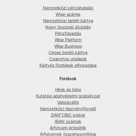
Nemzetközi pénzátutalás
Wise-számla
Nemzetközi betéti kártya
Nagy összegű átutalás
Pénzfogadás
Wise Platform
Wise Business
Céges betéti kártya
Csoportos utalások
Kártyás fizetések elfogadása
Források
Hírek és blog
Kutatási adatvédelmi szabályzat
Valutaváltó
Nemzetközi részvényfigyelő
SWIFT/BIC kódok
IBAN számok
Árfolyam-értesítők
Árfolyamok összehasonlítása