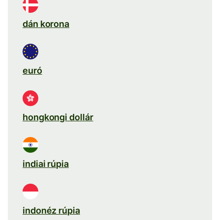
dán korona
euró
hongkongi dollár
indiai rúpia
indonéz rúpia