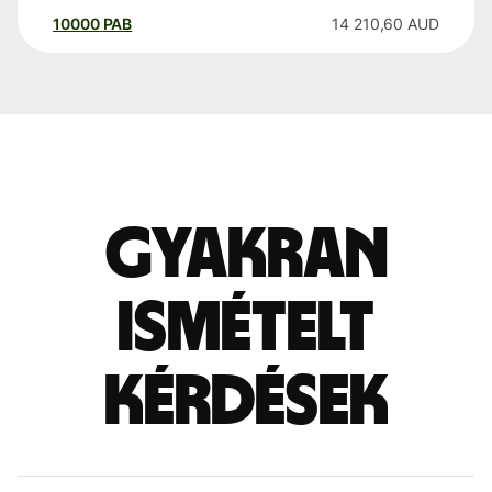
10000
PAB
14 210,60
AUD
Gyakran
ismételt
kérdések