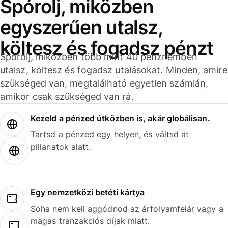
Spórolj, miközben
egyszerűen utalsz,
költesz és fogadsz pénzt
Spórolj, miközben több mint 40 pénznemben
utalsz, költesz és fogadsz utalásokat. Minden, amire
szükséged van, megtalálható egyetlen számlán,
amikor csak szükséged van rá.
Kezeld a pénzed útközben is, akár globálisan.
Tartsd a pénzed egy helyen, és váltsd át
pillanatok alatt.
Egy nemzetközi betéti kártya
Soha nem kell aggódnod az árfolyamfelár vagy a
magas tranzakciós díjak miatt.