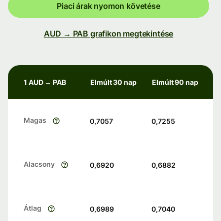
Piaci árak nyomon követése
AUD → PAB grafikon megtekintése
1 AUD → PAB
Elmúlt 30 nap
Elmúlt 90 nap
Magas
0,7057
0,7255
Alacsony
0,6920
0,6882
Átlag
0,6989
0,7040