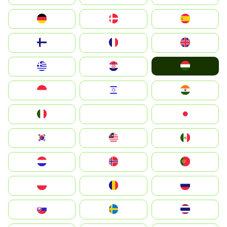
Deutschland
Denmark
España
Suomi
France
United Kingdom
Magyarország
Greece
Hrvatska
Indonesia
Israel
India
Italia
JA
Japan
South Korea
Malay
Mexico
Nederland
Norge
Portugal
Polska
România
Россия
Slovensko
Ruoŧŧa
ไทย