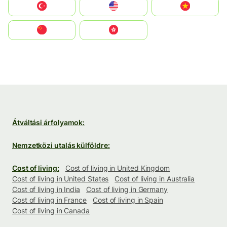
Türkiye
United States
Vietnam
中国
中國香港特別行政區
Átváltási árfolyamok:
Nemzetközi utalás külföldre:
Cost of living:
Cost of living in United Kingdom
Cost of living in United States
Cost of living in Australia
Cost of living in India
Cost of living in Germany
Cost of living in France
Cost of living in Spain
Cost of living in Canada