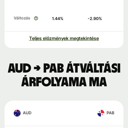
Változás
1.44
%
-2.90
%
Teljes előzmények megtekintése
AUD → PAB átváltási
árfolyama ma
AUD
PAB