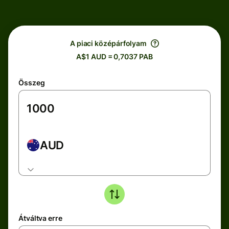
A piaci középárfolyam
A$1 AUD = 0,7037 PAB
Összeg
AUD
Átváltva erre