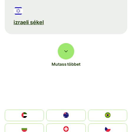
izraeli sékel
Mutass többet
الإمارات العربية المتحدة
Australia
Brazil
България
Switzerland
Czechia