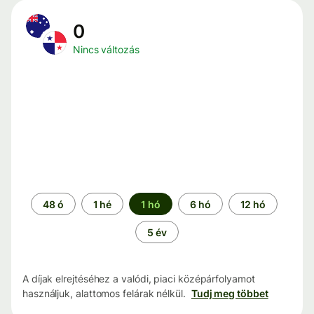
0
Nincs változás
Időszak
48 ó
1 hé
1 hó
6 hó
12 hó
5 év
A díjak elrejtéséhez a valódi, piaci középárfolyamot
használjuk, alattomos felárak nélkül.
Tudj meg többet