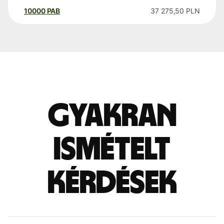
10000
PAB
37 275,50
PLN
Gyakran
ismételt
kérdések