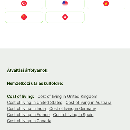
Türkiye
United States
Vietnam
中国
中國香港特別行政區
Átváltási árfolyamok:
Nemzetközi utalás külföldre:
Cost of living:
Cost of living in United Kingdom
Cost of living in United States
Cost of living in Australia
Cost of living in India
Cost of living in Germany
Cost of living in France
Cost of living in Spain
Cost of living in Canada