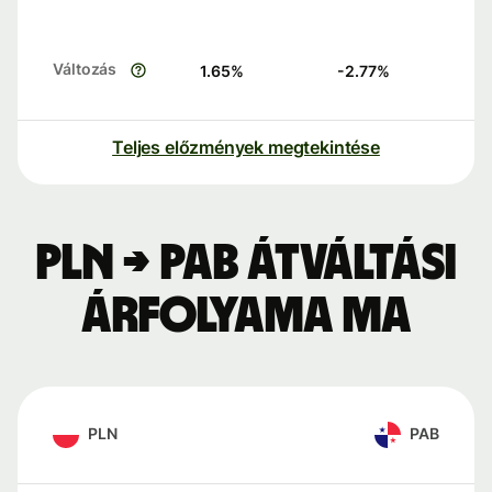
Változás
1.65
%
-2.77
%
Teljes előzmények megtekintése
PLN → PAB átváltási
árfolyama ma
PLN
PAB