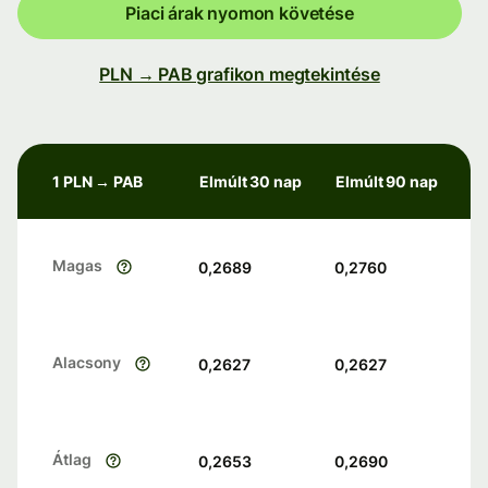
Piaci árak nyomon követése
PLN → PAB grafikon megtekintése
1 PLN → PAB
Elmúlt 30 nap
Elmúlt 90 nap
Magas
0,2689
0,2760
Alacsony
0,2627
0,2627
Átlag
0,2653
0,2690