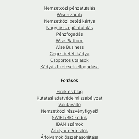
Nemzetközi pénzátutalás
Wise-számla
Nemzetközi betéti kártya
Nagy összegű átutalás
Pénzfogadás
Wise Platform
Wise Business
Céges betéti kártya
Csoportos utalások
Kártyás fizetések elfogadása
Források
Hírek és blog
Kutatási adatvédelmi szabályzat
Valutaváltó
Nemzetközi részvényfigyelő
SWIFT/BIC kódok
IBAN számok
Árfolyam-értesítők
Árfolyamok összehasonlítása