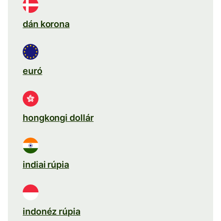
dán korona
euró
hongkongi dollár
indiai rúpia
indonéz rúpia