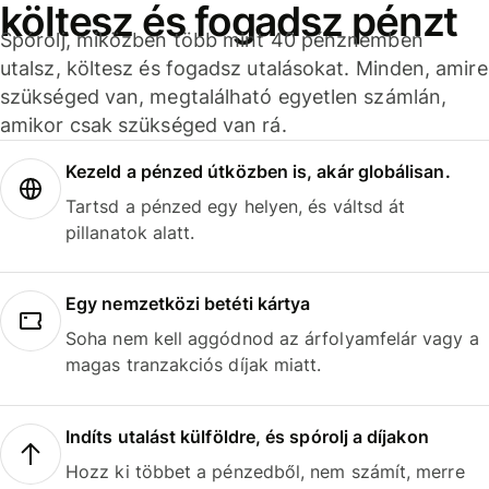
költesz és fogadsz pénzt
Spórolj, miközben több mint 40 pénznemben
utalsz, költesz és fogadsz utalásokat. Minden, amire
szükséged van, megtalálható egyetlen számlán,
amikor csak szükséged van rá.
Kezeld a pénzed útközben is, akár globálisan.
Tartsd a pénzed egy helyen, és váltsd át
pillanatok alatt.
Egy nemzetközi betéti kártya
Soha nem kell aggódnod az árfolyamfelár vagy a
magas tranzakciós díjak miatt.
Indíts utalást külföldre, és spórolj a díjakon
Hozz ki többet a pénzedből, nem számít, merre