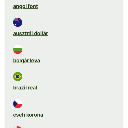
angol font
ausztrál dollár
bolgár leva
brazil real
cseh korona