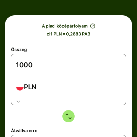
A piaci középárfolyam
zł1 PLN = 0,2683 PAB
Összeg
PLN
Átváltva erre