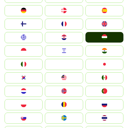
Deutschland
Denmark
España
Suomi
France
United Kingdom
Magyarország
Greece
Hrvatska
Indonesia
Israel
India
Italia
JA
Japan
South Korea
Malay
Mexico
Nederland
Norge
Portugal
Polska
România
Россия
Slovensko
Ruoŧŧa
ไทย