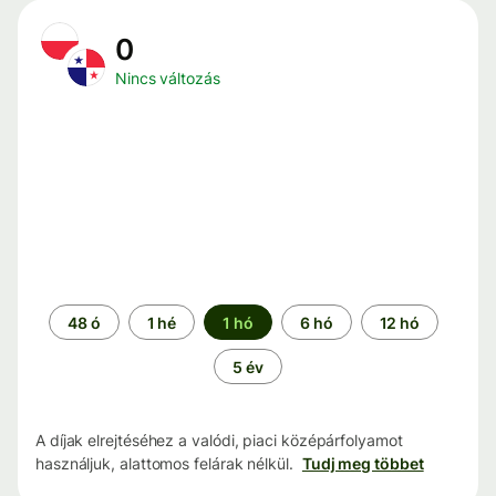
0
Nincs változás
Időszak
48 ó
1 hé
1 hó
6 hó
12 hó
5 év
A díjak elrejtéséhez a valódi, piaci középárfolyamot
használjuk, alattomos felárak nélkül.
Tudj meg többet