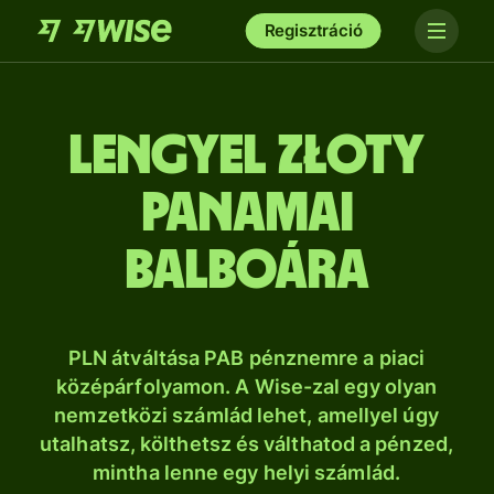
Regisztráció
lengyel złoty
panamai
balboára
PLN átváltása PAB pénznemre a piaci
középárfolyamon. A Wise-zal egy olyan
nemzetközi számlád lehet, amellyel úgy
utalhatsz, költhetsz és válthatod a pénzed,
mintha lenne egy helyi számlád.