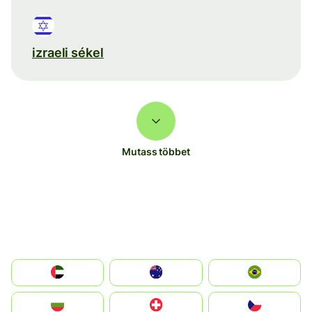
izraeli sékel
Mutass többet
الإمارات العربية المتحدة
Australia
Brazil
България
Switzerland
Czechia