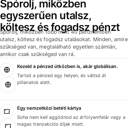
Spórolj, miközben
egyszerűen utalsz,
költesz és fogadsz pénzt
Spórolj, miközben több mint 40 pénznemben
utalsz, költesz és fogadsz utalásokat. Minden, amire
szükséged van, megtalálható egyetlen számlán,
amikor csak szükséged van rá.
Kezeld a pénzed útközben is, akár globálisan.
Tartsd a pénzed egy helyen, és váltsd át
pillanatok alatt.
Egy nemzetközi betéti kártya
Soha nem kell aggódnod az árfolyamfelár vagy a
magas tranzakciós díjak miatt.