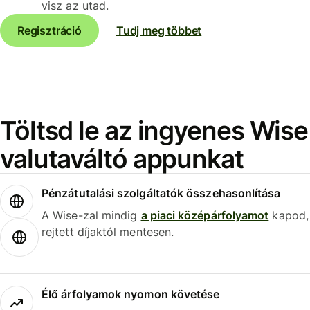
visz az utad.
Regisztráció
Tudj meg többet
Töltsd le az ingyenes Wise
valutaváltó appunkat
Pénzátutalási szolgáltatók összehasonlítása
A Wise-zal mindig
a piaci középárfolyamot
kapod,
rejtett díjaktól mentesen.
Élő árfolyamok nyomon követése