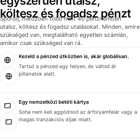
egyszerűen utalsz,
költesz és fogadsz pénzt
Spórolj, miközben több mint 40 pénznemben
utalsz, költesz és fogadsz utalásokat. Minden, amire
szükséged van, megtalálható egyetlen számlán,
amikor csak szükséged van rá.
Kezeld a pénzed útközben is, akár globálisan.
Tartsd a pénzed egy helyen, és váltsd át
pillanatok alatt.
Egy nemzetközi betéti kártya
Soha nem kell aggódnod az árfolyamfelár vagy a
magas tranzakciós díjak miatt.