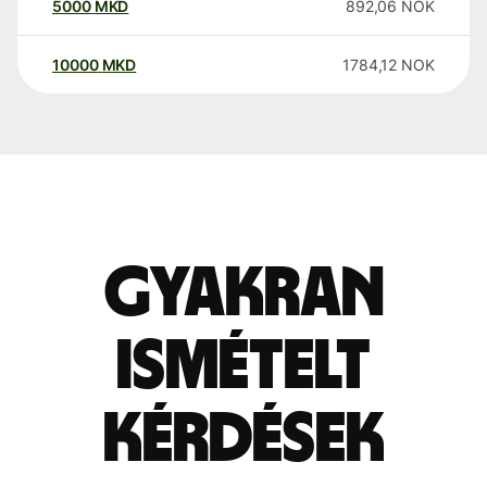
5000
MKD
892,06
NOK
10000
MKD
1784,12
NOK
Gyakran
ismételt
kérdések