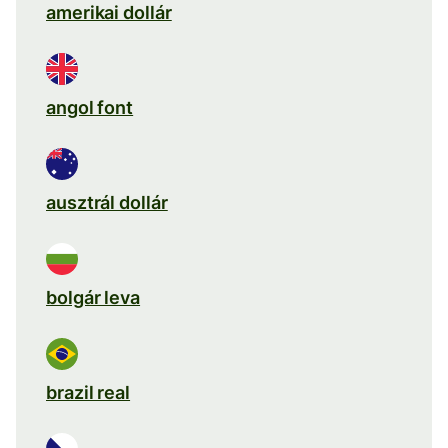
amerikai dollár
angol font
ausztrál dollár
bolgár leva
brazil real