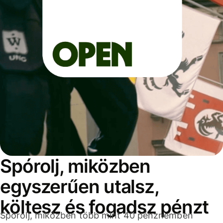
Spórolj, miközben
egyszerűen utalsz,
költesz és fogadsz pénzt
Spórolj, miközben több mint 40 pénznemben