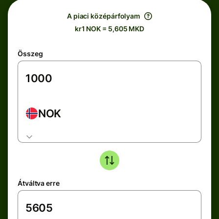
A piaci középárfolyam
kr1 NOK = 5,605 MKD
Összeg
NOK
Átváltva erre