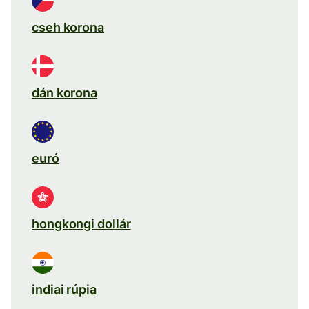
cseh korona
dán korona
euró
hongkongi dollár
indiai rúpia