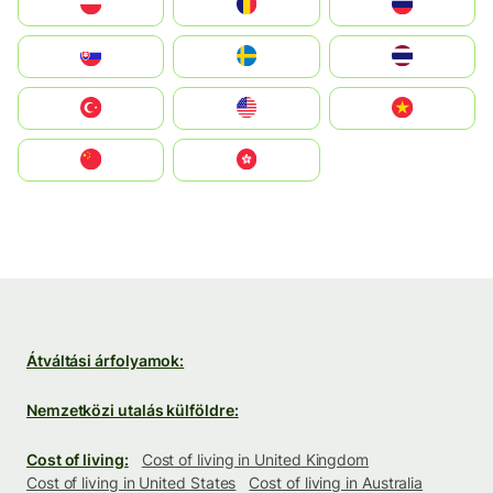
Polska
România
Россия
Slovensko
Ruoŧŧa
ไทย
Türkiye
United States
Vietnam
中国
中國香港特別行政區
Átváltási árfolyamok:
Nemzetközi utalás külföldre:
Cost of living:
Cost of living in United Kingdom
Cost of living in United States
Cost of living in Australia