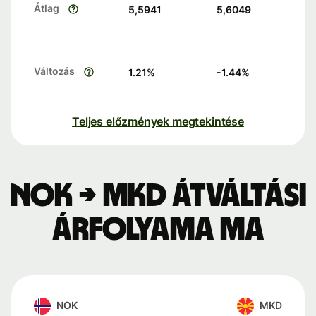
Átlag
5,5941
5,6049
Változás
1.21
%
-1.44
%
Teljes előzmények megtekintése
NOK → MKD átváltási
árfolyama ma
NOK
MKD