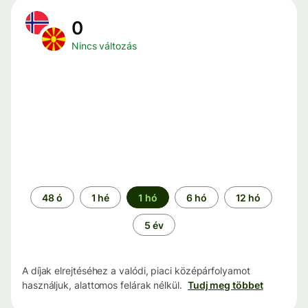
0
Nincs változás
Időszak
48 ó
1 hé
1 hó
6 hó
12 hó
5 év
A díjak elrejtéséhez a valódi, piaci középárfolyamot
használjuk, alattomos felárak nélkül.
Tudj meg többet