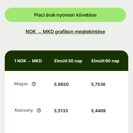
Piaci árak nyomon követése
NOK → MKD grafikon megtekintése
1 NOK → MKD
Elmúlt 30 nap
Elmúlt 90 nap
Magas
5,6650
5,7536
Alacsony
5,5133
5,4409