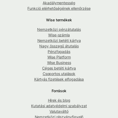
Akadálymentesség
Funkció elérhetőségének ellenőrzése
Wise termékek
Nemzetközi pénzátutalás
Wise-számla
Nemzetközi betéti kártya
Nagy összegű átutalás
Pénzfogadás
Wise Platform
Wise Business
Céges betéti kártya
Csoportos utalások
Kártyás fizetések elfogadása
Források
Hírek és blog
Kutatási adatvédelmi szabályzat
Valutaváltó
Nemzetközi részvényfigyelő