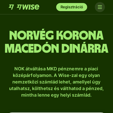
Regisztráció
norvég korona
macedón dinárra
NOK átváltása MKD pénznemre a piaci
középárfolyamon. A Wise-zal egy olyan
nemzetközi számlád lehet, amellyel úgy
utalhatsz, költhetsz és válthatod a pénzed,
mintha lenne egy helyi számlád.