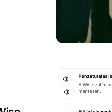
Pénzátutalási 
A Wise-zal min
mentesen.
Wise
Élő árfolyamo