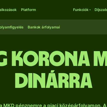
lalkozások
Platform
Funkciók
Díjsza
olyamfigyelés
Bankok árfolyamai
ég korona 
dinárra
a MKD pénznemre a piaci középárfolyamon. A