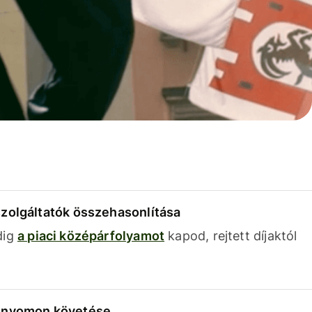
szolgáltatók összehasonlítása
dig
a piaci középárfolyamot
kapod, rejtett díjaktól
k nyomon követése