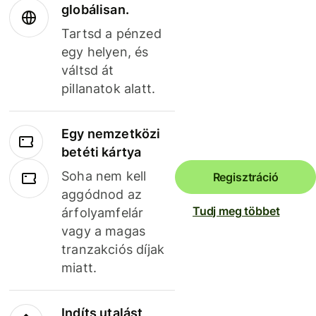
globálisan.
Tartsd a pénzed
egy helyen, és
váltsd át
pillanatok alatt.
Egy nemzetközi
betéti kártya
Soha nem kell
Regisztráció
aggódnod az
Tudj meg többet
árfolyamfelár
vagy a magas
tranzakciós díjak
miatt.
Indíts utalást