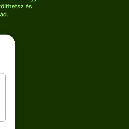
költhetsz és
lád.