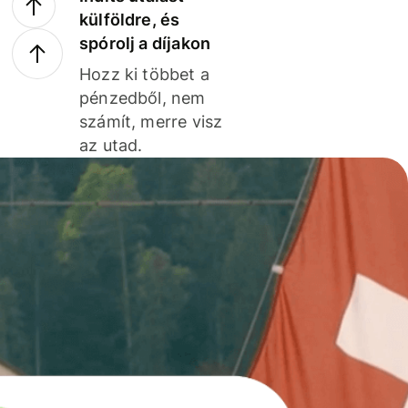
külföldre, és
spórolj a díjakon
Hozz ki többet a
pénzedből, nem
számít, merre visz
az utad.