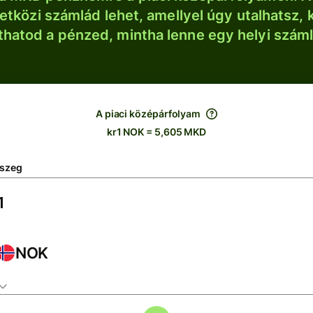
tközi számlád lehet, amellyel úgy utalhatsz, 
thatod a pénzed, mintha lenne egy helyi szám
A piaci középárfolyam
kr1 NOK = 5,605 MKD
szeg
NOK