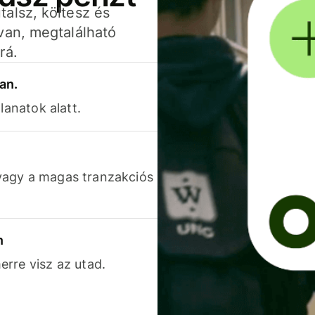
alsz, költesz és
van, megtalálható
rá.
an.
lanatok alatt.
vagy a magas tranzakciós
n
rre visz az utad.