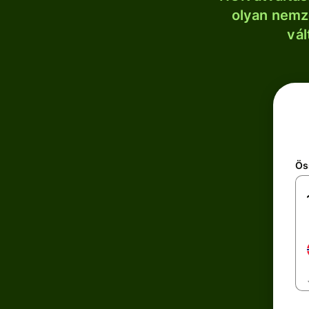
olyan nemze
vál
Ös