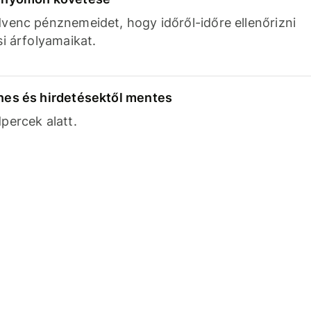
venc pénznemeidet, hogy időről-időre ellenőrizni
si árfolyamaikat.
nes és hirdetésektől mentes
percek alatt.