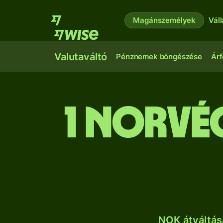
Magánszemélyek
Vál
Valutaváltó
Pénznemek böngészése
Árf
1 norv
NOK átváltás