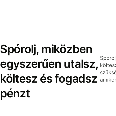
Spórolj, miközben
Spórol
egyszerűen utalsz,
költes
szüksé
költesz és fogadsz
amikor
pénzt