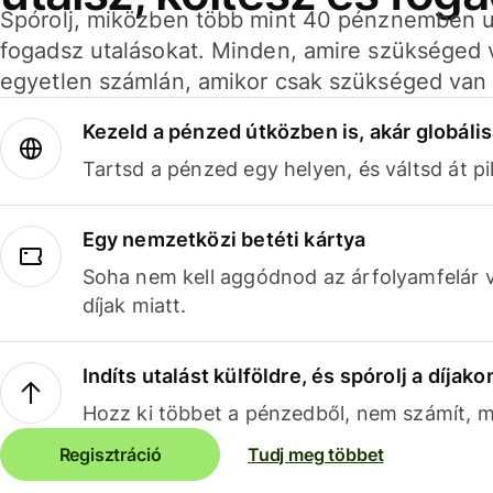
Spórolj, miközben több mint 40 pénznemben ut
fogadsz utalásokat. Minden, amire szükséged 
egyetlen számlán, amikor csak szükséged van 
Kezeld a pénzed útközben is, akár globális
Tartsd a pénzed egy helyen, és váltsd át pil
Egy nemzetközi betéti kártya
Soha nem kell aggódnod az árfolyamfelár 
díjak miatt.
Indíts utalást külföldre, és spórolj a díjako
Hozz ki többet a pénzedből, nem számít, me
Regisztráció
Tudj meg többet