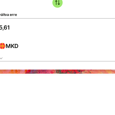
áltva erre
MKD