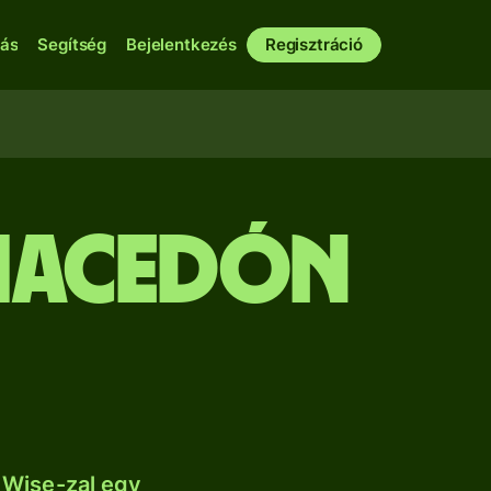
bás
Segítség
Bejelentkezés
Regisztráció
macedón
 Wise-zal egy