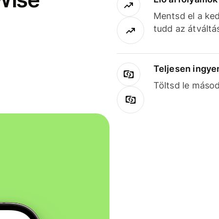
Mentsd el a ked
tudd az átváltá
Teljesen ingye
Töltsd le másod