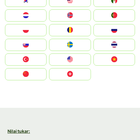
South Korea
Malay
Mexico
Nederland
Norge
Portugal
Polska
România
Россия
Slovensko
Ruoŧŧa
ไทย
Türkiye
United States
Vietnam
中国
中國香港特別行政區
Nilai tukar: