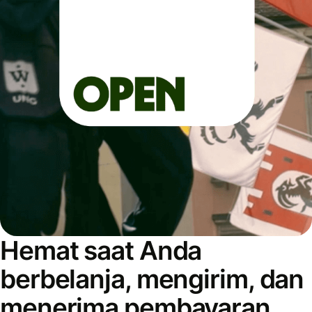
Hemat saat Anda
berbelanja, mengirim, dan
menerima pembayaran