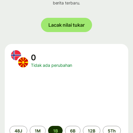
berita terbaru.
Lacak nilai tukar
0
Tidak ada perubahan
Periode
48J
1M
1B
6B
12B
5Th