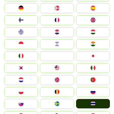
Deutschland
Denmark
España
Suomi
France
United Kingdom
Greece
Hrvatska
Magyarország
Indonesia
Israel
India
Italia
JA
Japan
South Korea
Malay
Mexico
Nederland
Norge
Portugal
Polska
România
Россия
ไทย
Slovensko
Ruoŧŧa