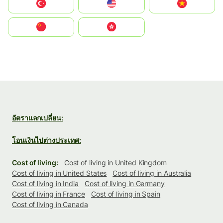
Türkiye
United States
Vietnam
中国
中國香港特別行政區
อัตราแลกเปลี่ยน:
โอนเงินไปต่างประเทศ:
Cost of living:
Cost of living in United Kingdom
Cost of living in United States
Cost of living in Australia
Cost of living in India
Cost of living in Germany
Cost of living in France
Cost of living in Spain
Cost of living in Canada