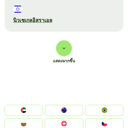
นิวเชเกลอิสราเอล
แสดงมากขึ้น
الإمارات العربية المتحدة
Australia
Brazil
България
Switzerland
Czechia