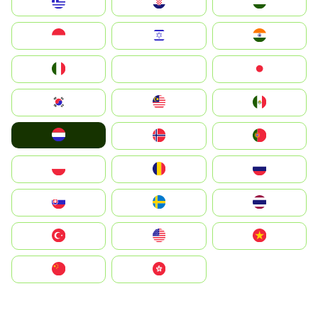
Greece
Hrvatska
Magyarország
Indonesia
Israel
India
Italia
JA
Japan
South Korea
Malay
Mexico
Nederland
Norge
Portugal
Polska
România
Россия
Slovensko
Ruoŧŧa
ไทย
Türkiye
United States
Vietnam
中国
中國香港特別行政區