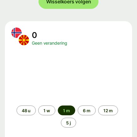
Wisselkoers volgen
0
Geen verandering
Periode
48 u
1 w
1 m
6 m
12 m
5 j