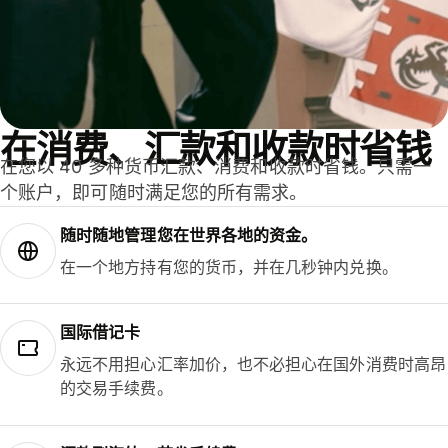
在消费、汇款和收款时省钱
在您以 40 多种货币汇款、消费和收款时省钱。只需一
个账户，即可随时满足您的所有需求。
随时随地管理您在世界各地的资金。
在一个地方持有您的货币，并在几秒钟内兑换。
国际借记卡
永远不用担心汇率加价，也不必担心在国外消费时高昂
的交易手续费。