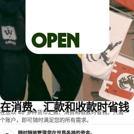
在消费、汇款和收款时省钱
在您以 40 多种货币汇款、消费和收款时省钱。只需一
个账户，即可随时满足您的所有需求。
随时随地管理您在世界各地的资金。