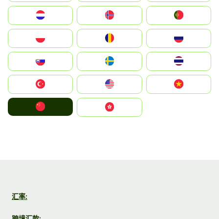
Nederland
Norge
Portugal
Polska
România
Россия
Slovensko
Ruoŧŧa
ไทย
Türkiye
United States
Vietnam
中国
中國香港特別行政區
汇率:
跨境汇款: