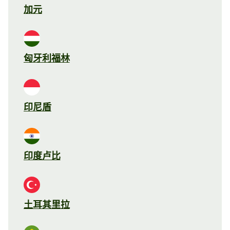
加元
匈牙利福林
印尼盾
印度卢比
土耳其里拉