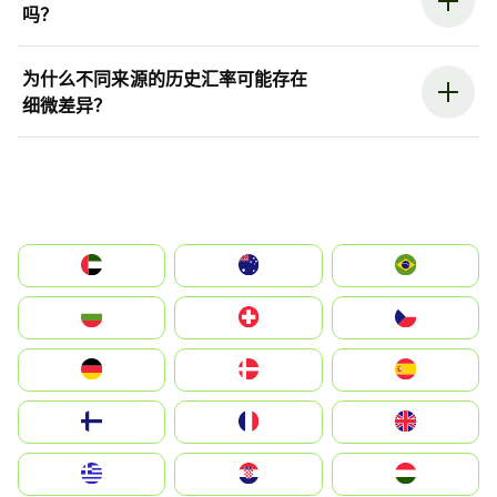
吗？
为什么不同来源的历史汇率可能存在
细微差异？
الإمارات العربية المتحدة
Australia
Brazil
България
Switzerland
Czechia
Deutschland
Denmark
España
Suomi
France
United Kingdom
Greece
Hrvatska
Magyarország