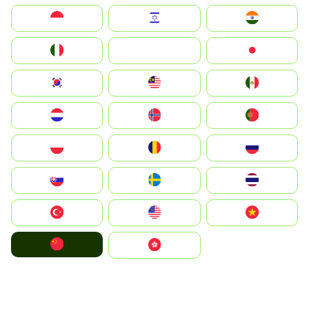
Indonesia
Israel
India
Italia
JA
Japan
South Korea
Malay
Mexico
Nederland
Norge
Portugal
Polska
România
Россия
Slovensko
Ruoŧŧa
ไทย
Türkiye
United States
Vietnam
中国
中國香港特別行政區