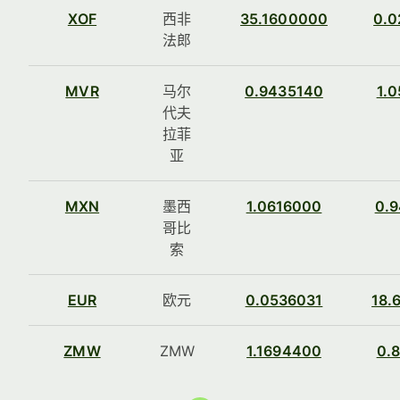
XOF
西非
35.1600000
0.0
法郎
MVR
马尔
0.9435140
1.
代夫
拉菲
亚
MXN
墨西
1.0616000
0.
哥比
索
EUR
欧元
0.0536031
18.
ZMW
ZMW
1.1694400
0.