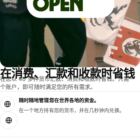
在消费、汇款和收款时省钱
在您以 40 多种货币汇款、消费和收款时省钱。只需一
个账户，即可随时满足您的所有需求。
随时随地管理您在世界各地的资金。
在一个地方持有您的货币，并在几秒钟内兑换。