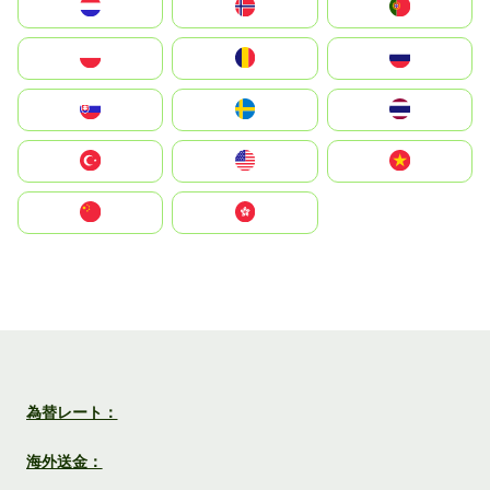
Nederland
Norge
Portugal
Polska
România
Россия
Slovensko
Ruoŧŧa
ไทย
Türkiye
United States
Vietnam
中国
中國香港特別行政區
為替レート：
海外送金：