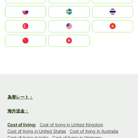
Slovensko
Ruoŧŧa
ไทย
Türkiye
United States
Vietnam
中国
中國香港特別行政區
為替レート：
海外送金：
Cost of living:
Cost of living in United Kingdom
Cost of living in United States
Cost of living in Australia
Cost of living in India
Cost of living in Germany