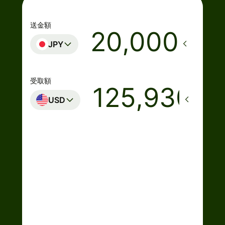
送金額
JPY
受取額
USD
着金予定日時
月曜日まで
合計手数料 (0.65%)
129,394 JPY
JPYの金額に含まれてい
ます
15,926 JPY
の