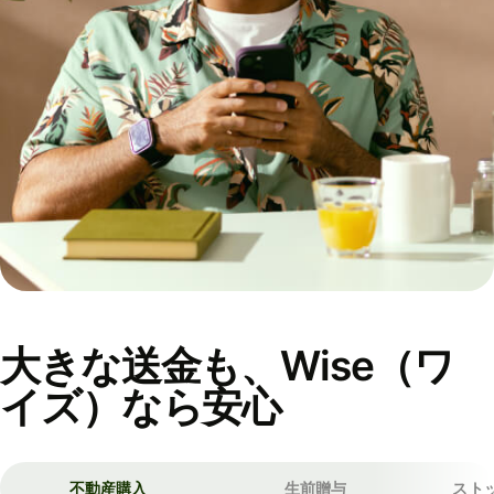
大きな送金も、Wise（ワ
イズ）なら安心
不動産購入
生前贈与
スト