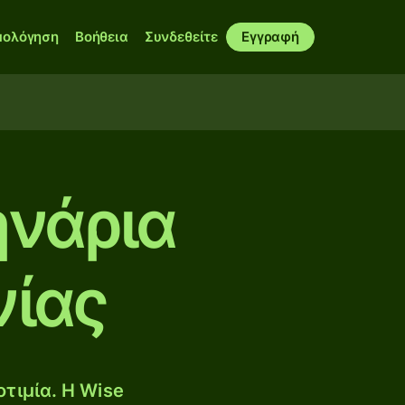
μολόγηση
Βοήθεια
Συνδεθείτε
Εγγραφή
ηνάρια
νίας
τιμία. Η Wise