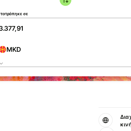
τατράπηκε σε
MKD
Δια
κιν