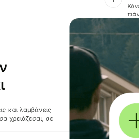
Κάν
πιάν
ν
ι
ις και λαμβάνεις
α χρειάζεσαι, σε