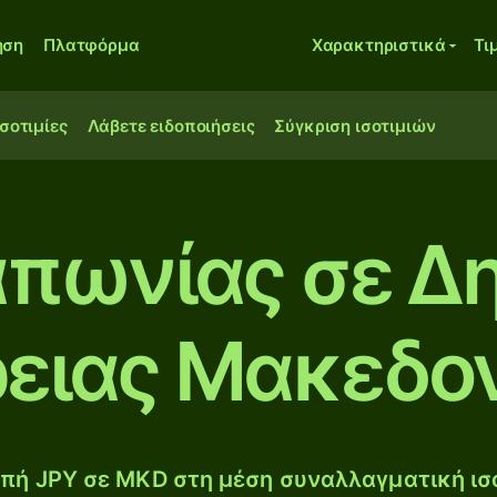
ηση
Πλατφόρμα
Χαρακτηριστικά
Τι
ισοτιμίες
Λάβετε ειδοποιήσεις
Σύγκριση ισοτιμιών
Ιαπωνίας σε Δ
ειας Μακεδο
πή JPY σε MKD στη μέση συναλλαγματική ισο