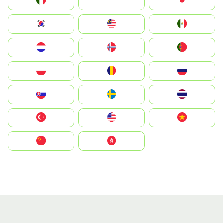
Italia
JA
Japan
South Korea
Malay
Mexico
Nederland
Norge
Portugal
Polska
România
Россия
Slovensko
Ruoŧŧa
ไทย
Türkiye
United States
Vietnam
中国
中國香港特別行政區