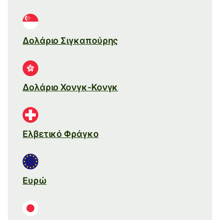
Δολάριο Σιγκαπούρης
Δολάριο Χονγκ-Κονγκ
Ελβετικό Φράγκο
Ευρώ