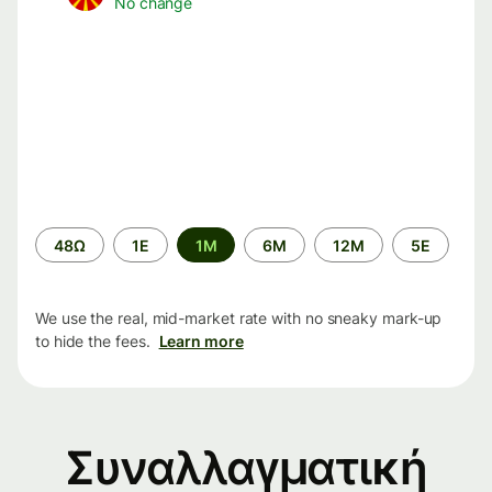
No change
Time
48Ω
1Ε
1M
6M
12M
5Ε
period
We use the real, mid-market rate with no sneaky mark-up
to hide the fees.
Learn more
Συναλλαγματική