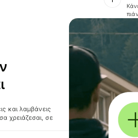
Κάν
πιάν
ν
ι
ις και λαμβάνεις
α χρειάζεσαι, σε