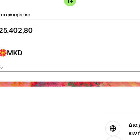
τατράπηκε σε
MKD
Δια
κιν