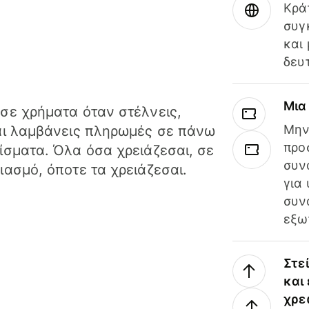
Κρά
συγ
και
δευ
Μια
σε χρήματα όταν στέλνεις,
Μην
αι λαμβάνεις πληρωμές σε πάνω
προ
ίσματα. Όλα όσα χρειάζεσαι, σε
συν
ιασμό, όποτε τα χρειάζεσαι.
για
συν
εξω
Στε
και
χρε