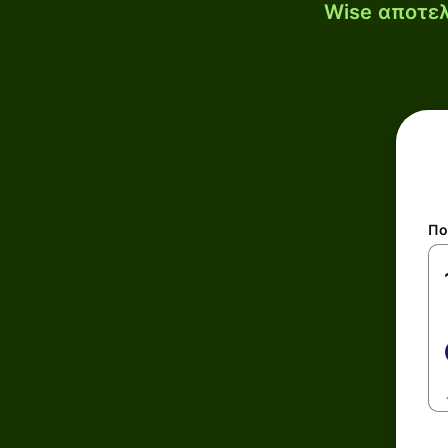
Wise αποτελ
Πο