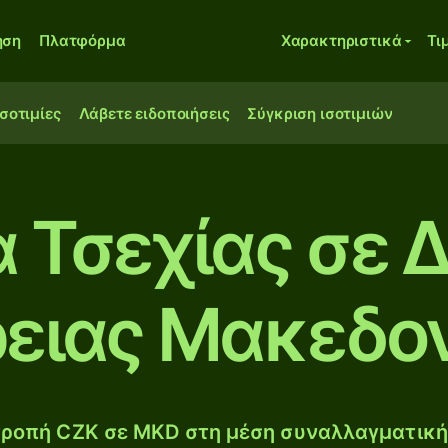
ηση
Πλατφόρμα
Χαρακτηριστικά
Τι
ισοτιμίες
Λάβετε ειδοποιήσεις
Σύγκριση ισοτιμιών
 Τσεχίας σε 
ειας Μακεδο
ροπή CZK σε MKD στη μέση συναλλαγματική 