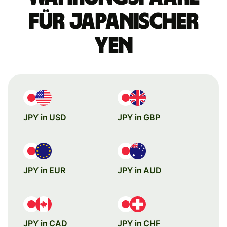
für japanischer
Yen
JPY in USD
JPY in GBP
JPY in EUR
JPY in AUD
JPY in CAD
JPY in CHF