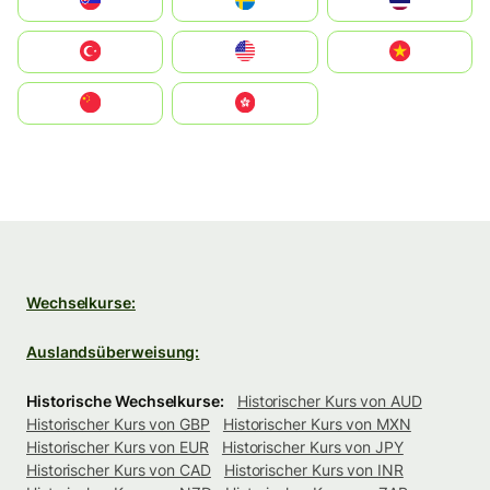
Slovensko
Ruoŧŧa
ไทย
Türkiye
United States
Vietnam
中国
中國香港特別行政區
Wechselkurse:
Auslandsüberweisung:
Historische Wechselkurse:
Historischer Kurs von AUD
Historischer Kurs von GBP
Historischer Kurs von MXN
Historischer Kurs von EUR
Historischer Kurs von JPY
Historischer Kurs von CAD
Historischer Kurs von INR