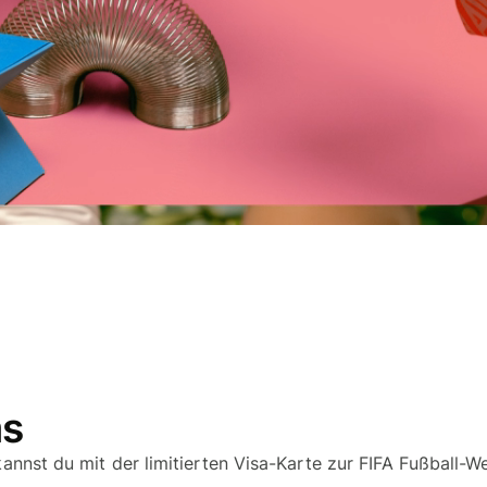
anmelden
Entwickler
API-
men
Dokumentation
erkunden
ms
annst du mit der limitierten Visa-Karte zur FIFA Fußball-W