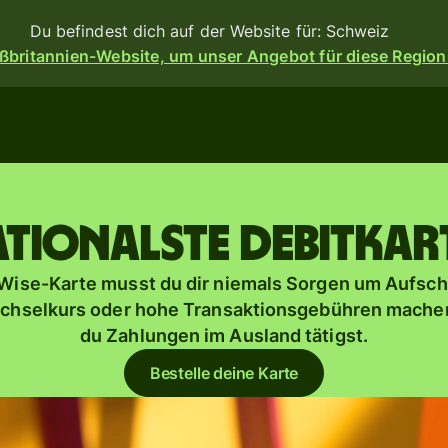
Du befindest dich auf der Website für: Schweiz
ßbritannien-Website, um unser Angebot für diese Region
n
Produkte
Überweisen
eisen
ationalste Debitkar
Empfangen
Kartenausgabe
angen
 Wise-Karte musst du dir niemals Sorgen um Aufsch
orm
chselkurs oder hohe Transaktionsgebühren mache
Multi-
ess-
du Zahlungen im Ausland tätigst.
Währungs-
Banken,
Konten
en
d
Bestelle deine Karte
erem
e dir
eßen.
Industriesektor