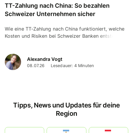
TT-Zahlung nach China: So bezahlen
Schweizer Unternehmen sicher
Wie eine TT-Zahlung nach China funktioniert, welche
Kosten und Risiken bei Schweizer Banken entstehen
und welche Alternativen es in der Schweiz gibt.
Alexandra Vogt
08.07.26
Lesedauer: 4 Minuten
Tipps, News und Updates für deine
Region
بالعربية
Argentina
Österreich