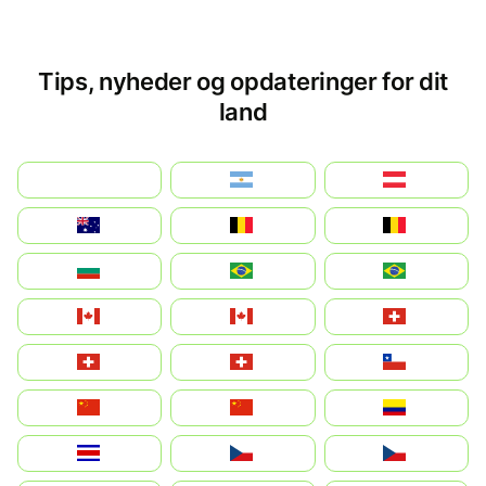
Tips, nyheder og opdateringer for dit
land
بالعربية
Argentina
Österreich
Australia
België
Belgique
България
Brasil (ES)
Brasil
Canada (FR)
Canada
Svizzera
Suisse
Schweiz
Chile
中国
China
Colombia
Costa Rica
Czechia
Česko