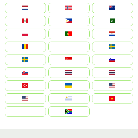
Nederland
Norge
New Zealand
Perú
Philippines
Pakistan
Polska
Portugal
Paraguay
România
На русском
Sweden
Sverige
Singapore
Slovenija
Slovensko
Thailand
ไทย
Türkiye
Україна
United States
Estados Unidos
Uruguay
Việt Nam
بالعربية
South Africa