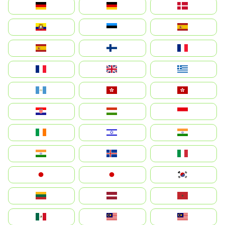
Deutschland
Germany
Danmark
Ecuador
Eesti
Spain
España
Suomi
France
France
United Kingdom
Ελλάδα
Guatemala
Hong Kong
中國香港特別行政區
Hrvatska
Magyarország
Indonesia
Ireland
ישראל
भारत
India
Ísland
Italia
Japan
日本
대한민국
Lietuva
Latvija
Maroc
México
Malaysia (MS)
Malaysia