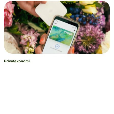
Privatøkonomi
Hvad er Apple Pays beløbsgrænse i
Danmark?
Adam Rozsa
29.08.24
3 minutters læsning