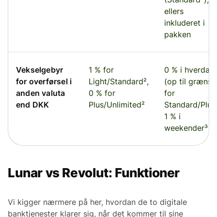
ellers
inkluderet i
pakken
Vekselgebyr
1 % for
0 % i hverdag
for overførsel i
Light/Standard²,
(op til grænse
anden valuta
0 % for
for
end DKK
Plus/Unlimited²
Standard/Plus)
1 % i
weekender³
Lunar vs Revolut: Funktioner
Vi kigger nærmere på her, hvordan de to digitale
banktjenester klarer sig, når det kommer til sine