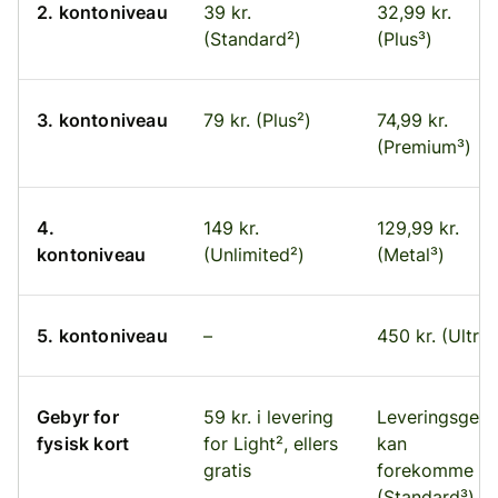
2. kontoniveau
39 kr.
32,99 kr.
(Standard²)
(Plus³)
3. kontoniveau
79 kr. (Plus²)
74,99 kr.
(Premium³)
4.
149 kr.
129,99 kr.
kontoniveau
(Unlimited²)
(Metal³)
5. kontoniveau
–
450 kr. (Ultra³
Gebyr for
59 kr. i levering
Leveringsgeby
fysisk kort
for Light², ellers
kan
gratis
forekomme
(Standard³),