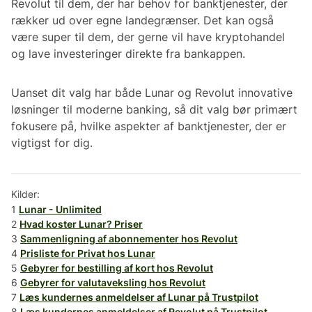
Revolut til dem, der har behov for banktjenester, der
rækker ud over egne landegrænser. Det kan også
være super til dem, der gerne vil have kryptohandel
og lave investeringer direkte fra bankappen.
Uanset dit valg har både Lunar og Revolut innovative
løsninger til moderne banking, så dit valg bør primært
fokusere på, hvilke aspekter af banktjenester, der er
vigtigst for dig.
Kilder:
1
Lunar - Unlimited
2
Hvad koster Lunar? Priser
3
Sammenligning af abonnementer hos Revolut
4
Prisliste for Privat hos Lunar
5
Gebyrer for bestilling af kort hos Revolut
6
Gebyrer for valutaveksling hos Revolut
7
Læs kundernes anmeldelser af Lunar på Trustpilot
8
Læs kundernes anmeldelser af Revolut på Trustpilot