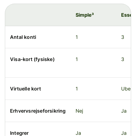
Simple³
Essent
Antal konti
1
3
Visa-kort (fysiske)
1
3
Virtuelle kort
1
Ubegr
Erhvervsrejseforsikring
Nej
Ja
Integrer
Ja
Ja