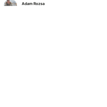
Adam Rozsa
12.12.24
4 minutters læsning
Virksomhed
Arbejdernes Landsbank erhvervskonto: En
komplet guide