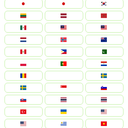
Japan
日本
대한민국
Lietuva
Latvija
Maroc
México
Malaysia (MS)
Malaysia
Nederland
Norge
New Zealand
Perú
Philippines
Pakistan
Polska
Portugal
Paraguay
România
На русском
Sweden
Sverige
Singapore
Slovenija
Slovensko
Thailand
ไทย
Türkiye
Україна
United States
Estados Unidos
Uruguay
Việt Nam