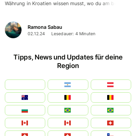
Währung in Kroatien wissen musst, wo du am besten
Geld wechselst und wie dir das Wise Multi-Währungs-
Konto
Ramona Sabau
02.12.24
Lesedauer: 4 Minuten
Tipps, News und Updates für deine
Region
بالعربية
Argentina
Österreich
Australia
België
Belgique
България
Brasil (ES)
Brasil
Canada (FR)
Canada
Svizzera
Suisse
Schweiz
Chile