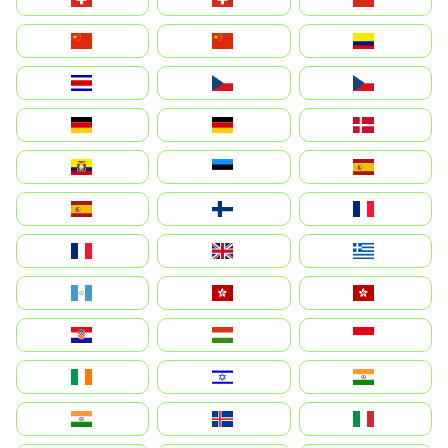
中国
China
Colombia
Costa Rica
Czechia
Česko
Deutschland
Germany
Danmark
Ecuador
Eesti
Spain
España
Suomi
France
France
United Kingdom
Ελλάδα
Guatemala
Hong Kong
中國香港特別行政區
Hrvatska
Magyarország
Indonesia
Ireland
ישראל
भारत
India
Ísland
Italia