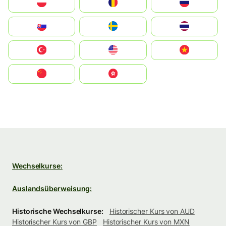
Polska
România
Россия
Slovensko
Ruoŧŧa
ไทย
Türkiye
United States
Vietnam
中国
中國香港特別行政區
Wechselkurse:
Auslandsüberweisung:
Historische Wechselkurse:
Historischer Kurs von AUD
Historischer Kurs von GBP
Historischer Kurs von MXN