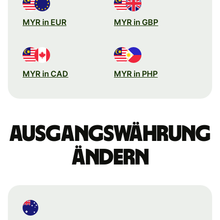
MYR in EUR
MYR in GBP
MYR in CAD
MYR in PHP
Ausgangswährung
ändern