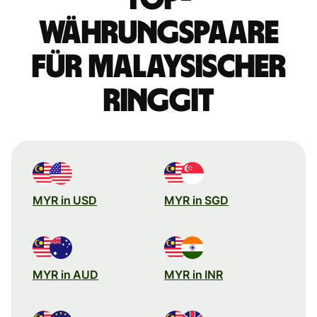
Währungspaare
für malaysischer
Ringgit
MYR in USD
MYR in SGD
MYR in AUD
MYR in INR