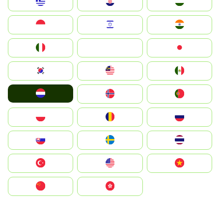
Greece
Hrvatska
Magyarország
Indonesia
Israel
India
Italia
JA
Japan
South Korea
Malay
Mexico
Nederland
Norge
Portugal
Polska
România
Россия
Slovensko
Ruoŧŧa
ไทย
Türkiye
United States
Vietnam
中国
中國香港特別行政區