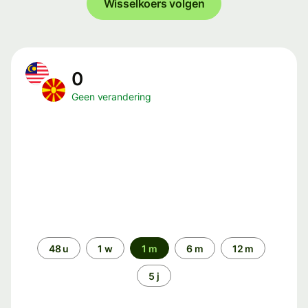
Wisselkoers volgen
0
Geen verandering
Periode
48 u
1 w
1 m
6 m
12 m
5 j