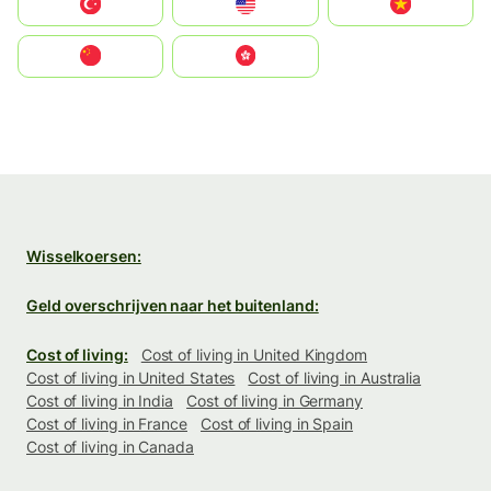
Türkiye
United States
Vietnam
中国
中國香港特別行政區
Wisselkoersen:
Geld overschrijven naar het buitenland:
Cost of living:
Cost of living in United Kingdom
Cost of living in United States
Cost of living in Australia
Cost of living in India
Cost of living in Germany
Cost of living in France
Cost of living in Spain
Cost of living in Canada