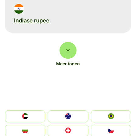
Indiase rupee
Meer tonen
الإمارات العربية المتحدة
Australia
Brazil
България
Switzerland
Czechia