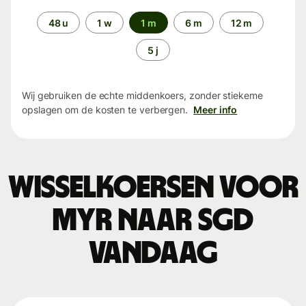
Periode
48 u
1 w
1 m
6 m
12 m
5 j
Wij gebruiken de echte middenkoers, zonder stiekeme
opslagen om de kosten te verbergen.
Meer info
Wisselkoersen voor
MYR naar SGD
vandaag