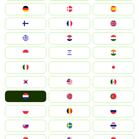
Deutschland
Denmark
España
Suomi
France
United Kingdom
Greece
Hrvatska
Magyarország
Indonesia
Israel
India
Italia
JA
Japan
South Korea
Malay
Mexico
Nederland
Norge
Portugal
Polska
România
Россия
Slovensko
Ruoŧŧa
ไทย