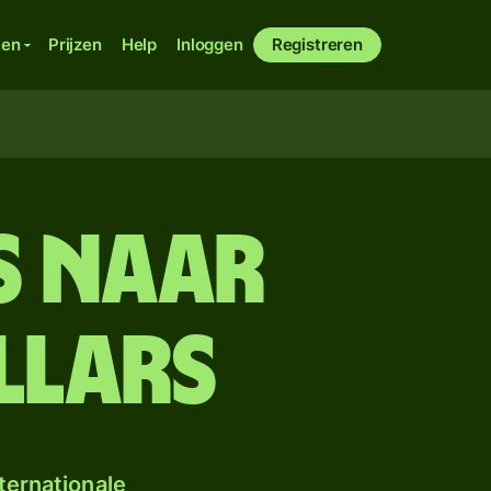
ken
Prijzen
Help
Inloggen
Registreren
s naar
llars
ternationale