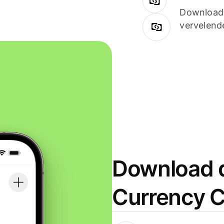
Downloade
vervelend
Download d
Currency C