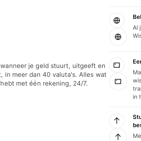
Be
Al 
Wi
Ee
wanneer je geld stuurt, uitgeeft en
Ma
, in meer dan 40 valuta's. Alles wat
wi
 hebt met één rekening, 24/7.
tra
in 
Stu
be
Me