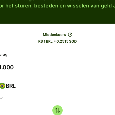
r het sturen, besteden en wisselen van geld a
Middenkoers
R$ 1 BRL = 0,2515 SGD
drag
BRL