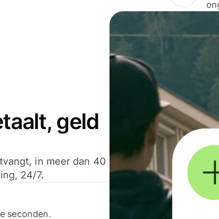
on
aalt, geld
ntvangt, in meer dan 40
ing, 24/7.
ele seconden.