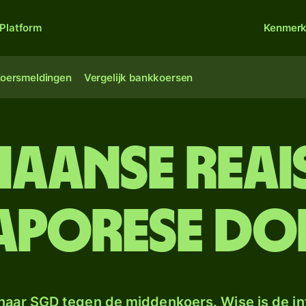
Platform
Kenmer
oersmeldingen
Vergelijk bankkoersen
liaanse reai
aporese do
naar SGD tegen de middenkoers. Wise is de in