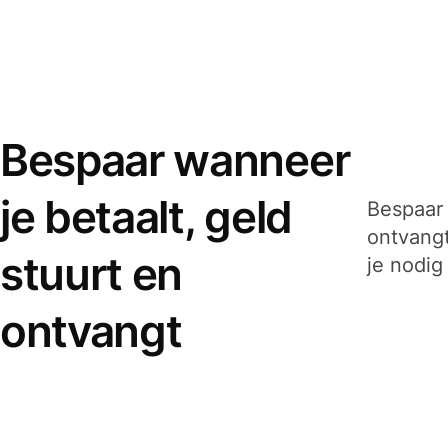
Bespaar wanneer
je betaalt, geld
Bespaar 
ontvangt
stuurt en
je nodig
ontvangt