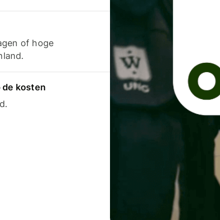
agen of hoge
nland.
p de kosten
d.