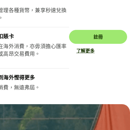
管理各種貨幣，兼享秒速兌換
。
扣賬卡
註冊
在海外消費，亦毋須擔心匯率
了解更多
或高昂交易費用。
到海外慳得更多
消費，無遠弗屆。