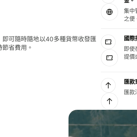
金。
集中
之便
國際
，即可隨時隨地以40多種貨幣收發匯
時節省費用。
即使
提價
匯款
匯款