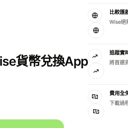
比較匯
Wis
追蹤實
se貨幣兌換App
將首選
費用全
下載過