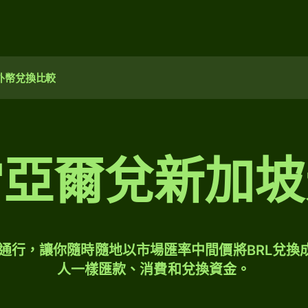
外幣兌換比較
雷亞爾兌新加坡
球通行，讓你隨時隨地以市場匯率中間價將BRL兌換
人一樣匯款、消費和兌換資金。