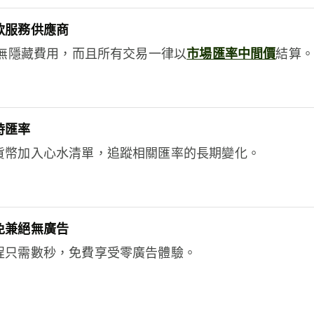
款服務供應商
e絕無隱藏費用，而且所有交易一律以
市場匯率中間價
結算。
時匯率
貨幣加入心水清單，追蹤相關匯率的長期變化。
免兼絕無廣告
程只需數秒，免費享受零廣告體驗。