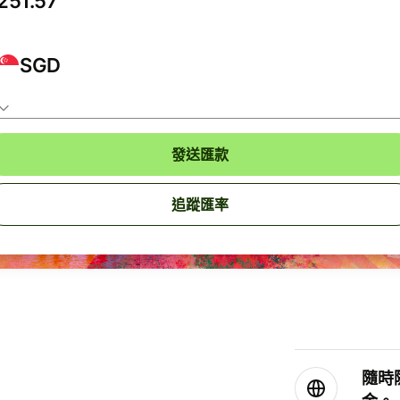
SGD
發送匯款
追蹤匯率
隨時