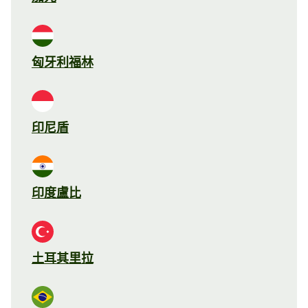
匈牙利福林
印尼盾
印度盧比
土耳其里拉