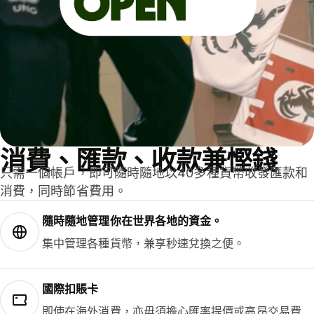
消費、匯款、收款兼慳錢
只需一個帳戶，即可隨時隨地以40多種貨幣收發匯款和
消費，同時節省費用。
隨時隨地管理你在世界各地的資金。
集中管理各種貨幣，兼享秒速兌換之便。
國際扣賬卡
即使在海外消費，亦毋須擔心匯率提價或高昂交易費