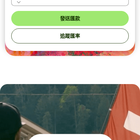
發送匯款
追蹤匯率