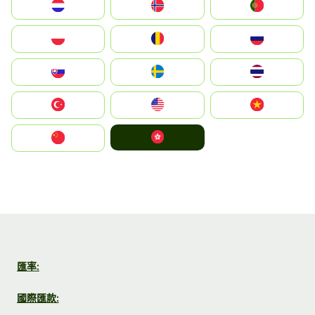
Nederland
Norge
Portugal
Polska
România
Россия
Slovensko
Ruoŧŧa
ไทย
Türkiye
United States
Vietnam
中國香港特別行政區
中国
匯率:
國際匯款: