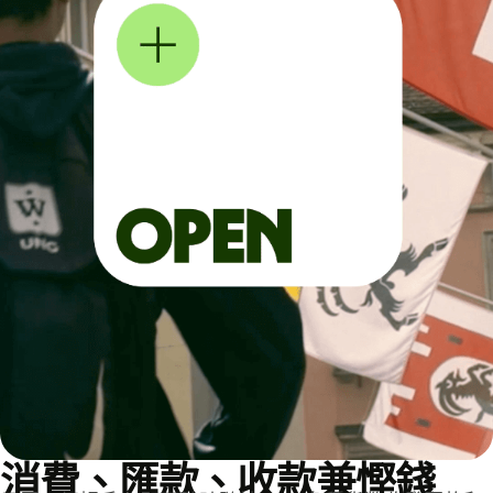
消費、匯款、收款兼慳錢