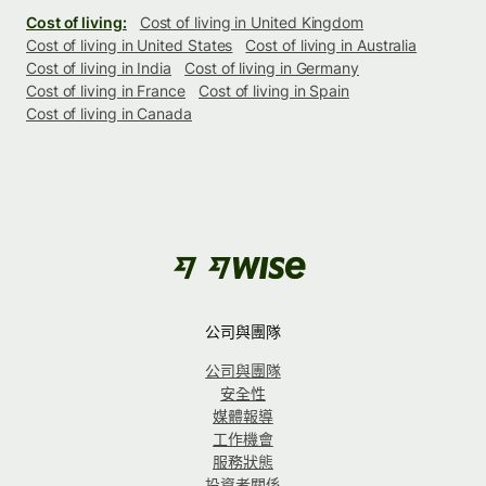
Cost of living:
Cost of living in United Kingdom
Cost of living in United States
Cost of living in Australia
Cost of living in India
Cost of living in Germany
Cost of living in France
Cost of living in Spain
Cost of living in Canada
公司與團隊
公司與團隊
安全性
媒體報導
工作機會
服務狀態
投資者關係