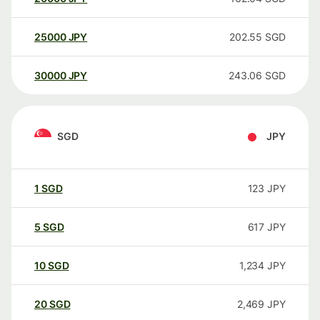
25000
JPY
202.55
SGD
30000
JPY
243.06
SGD
SGD
JPY
1
SGD
123
JPY
5
SGD
617
JPY
10
SGD
1,234
JPY
20
SGD
2,469
JPY