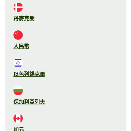
丹麥克朗
人民幣
以色列錫克爾
保加利亞列夫
加元