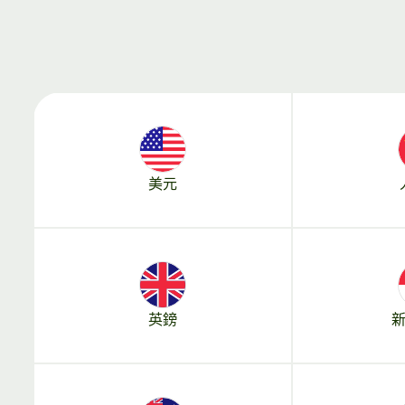
美元
英鎊