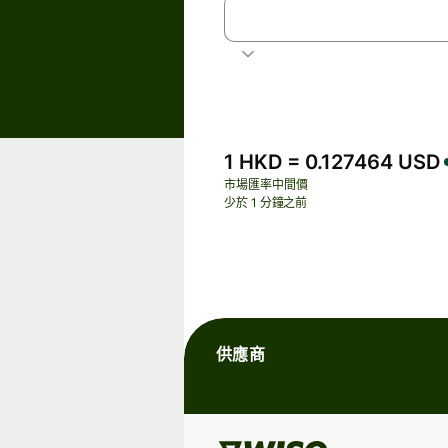
HKD
港元
1 HKD = 0.127464 USD
市場匯率中間價
少於 1 分鐘之前
供應商