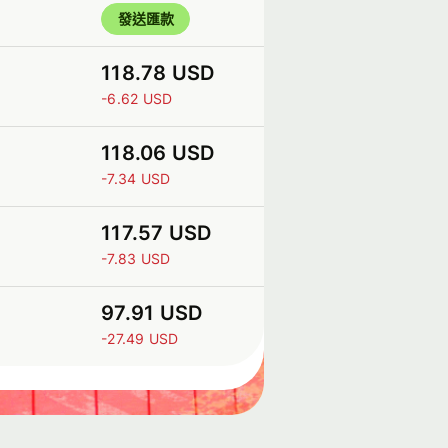
發送匯款
118.78 USD
-6.62 USD
118.06 USD
-7.34 USD
117.57 USD
-7.83 USD
97.91 USD
-27.49 USD