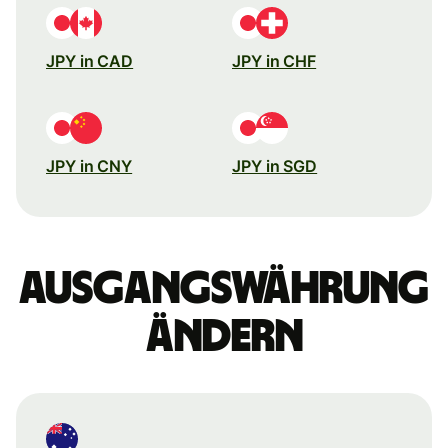
JPY in CAD
JPY in CHF
JPY in CNY
JPY in SGD
Ausgangswährung
ändern