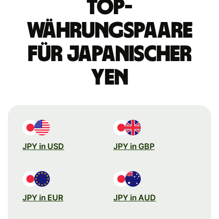
Top-
Währungspaare
für japanischer
Yen
JPY in USD
JPY in GBP
JPY in EUR
JPY in AUD