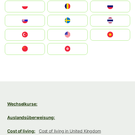
Polska
România
Россия
Slovensko
Ruoŧŧa
ไทย
Türkiye
United States
Vietnam
中国
中國香港特別行政區
Wechselkurse:
Auslandsüberweisung:
Cost of living:
Cost of living in United Kingdom