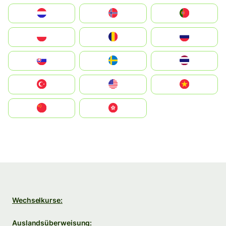
Nederland
Norge
Portugal
Polska
România
Россия
Slovensko
Ruoŧŧa
ไทย
Türkiye
United States
Vietnam
中国
中國香港特別行政區
Wechselkurse:
Auslandsüberweisung: