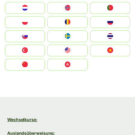
Nederland
Norge
Portugal
Polska
România
Россия
Slovensko
Ruoŧŧa
ไทย
Türkiye
United States
Vietnam
中国
中國香港特別行政區
Wechselkurse:
Auslandsüberweisung: