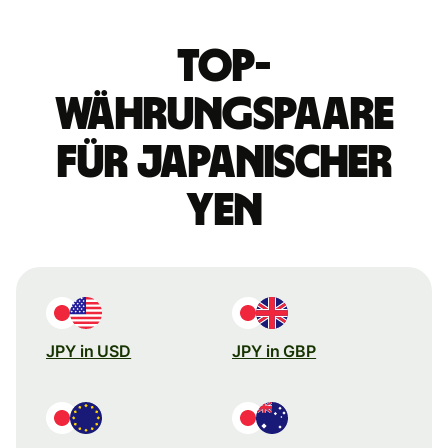
Top-
Währungspaare
für japanischer
Yen
JPY in USD
JPY in GBP