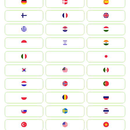
Deutschland
Denmark
España
Suomi
France
United Kingdom
Greece
Hrvatska
Magyarország
Indonesia
Israel
India
Italia
JA
Japan
South Korea
Malay
Mexico
Nederland
Norge
Portugal
Polska
România
Россия
Slovensko
Ruoŧŧa
ไทย
Türkiye
United States
Vietnam