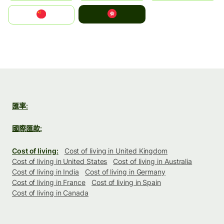
中國香港特別行政區
中国
匯率:
國際匯款:
Cost of living:
Cost of living in United Kingdom
Cost of living in United States
Cost of living in Australia
Cost of living in India
Cost of living in Germany
Cost of living in France
Cost of living in Spain
Cost of living in Canada