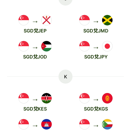
→
→
SGD兌JEP
SGD兌JMD
→
→
SGD兌JOD
SGD兌JPY
K
→
→
SGD兌KES
SGD兌KGS
→
→