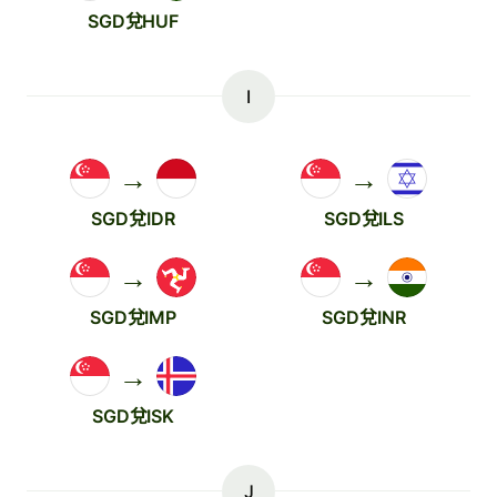
SGD兌HUF
I
→
→
SGD兌IDR
SGD兌ILS
→
→
SGD兌IMP
SGD兌INR
→
SGD兌ISK
J