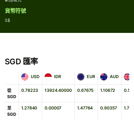
貨幣符號
S$
SGD 匯率
USD
IDR
EUR
AUD
GBP
USD
IDR
EUR
AUD
從
0.78223
13924.40000
0.67675
1.10672
0.57
SGD
至
1.27840
0.00007
1.47764
0.90357
1.72
SGD