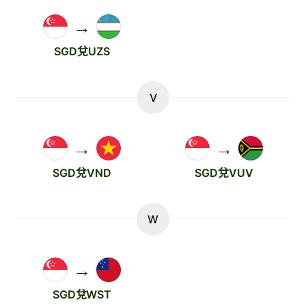
→
SGD兌UZS
V
→
→
SGD兌VND
SGD兌VUV
W
→
SGD兌WST