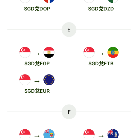
SGD兌DOP
SGD兌DZD
E
→
→
SGD兌EGP
SGD兌ETB
→
SGD兌EUR
F
→
→