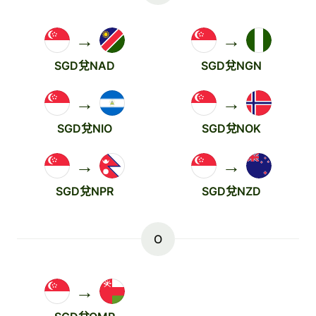
→
→
SGD兌NAD
SGD兌NGN
→
→
SGD兌NIO
SGD兌NOK
→
→
SGD兌NPR
SGD兌NZD
O
→