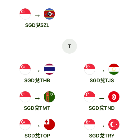
→
SGD兌SZL
T
→
→
SGD兌THB
SGD兌TJS
→
→
SGD兌TMT
SGD兌TND
→
→
SGD兌TOP
SGD兌TRY