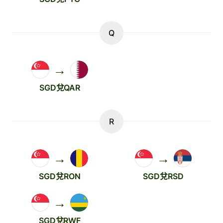
Q
→
SGD兌QAR
R
→
→
SGD兌RON
SGD兌RSD
→
SGD兌RWF