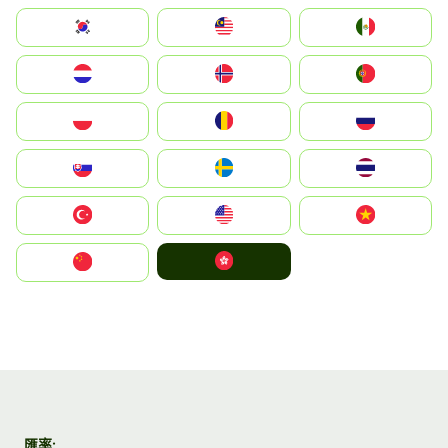
South Korea
Malay
Mexico
Nederland
Norge
Portugal
Polska
România
Россия
Slovensko
Ruoŧŧa
ไทย
Türkiye
United States
Vietnam
中國香港特別行政區
中国
匯率: