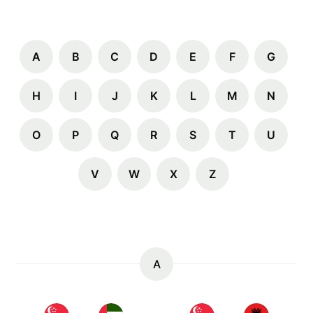
A
B
C
D
E
F
G
H
I
J
K
L
M
N
O
P
Q
R
S
T
U
V
W
X
Z
A