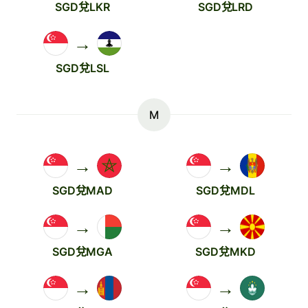
SGD兌LKR
SGD兌LRD
→
SGD兌LSL
M
→
→
SGD兌MAD
SGD兌MDL
→
→
SGD兌MGA
SGD兌MKD
→
→