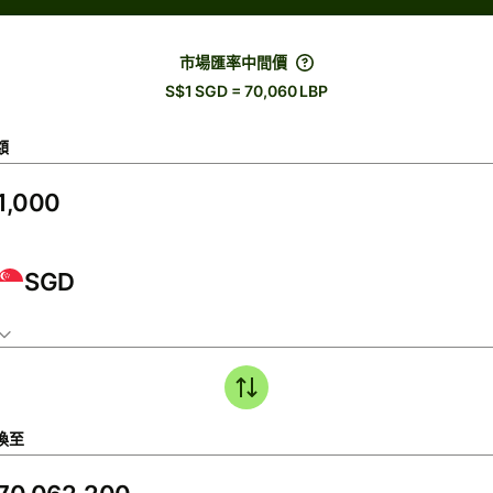
市場匯率中間價
S$1 SGD = 70,060 LBP
額
SGD
換至