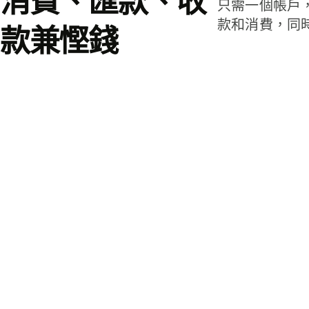
消費、匯款、收
只需一個帳戶
款和消費，同
款兼慳錢