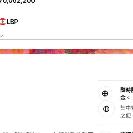
LBP
隨時
金。
集中
之便