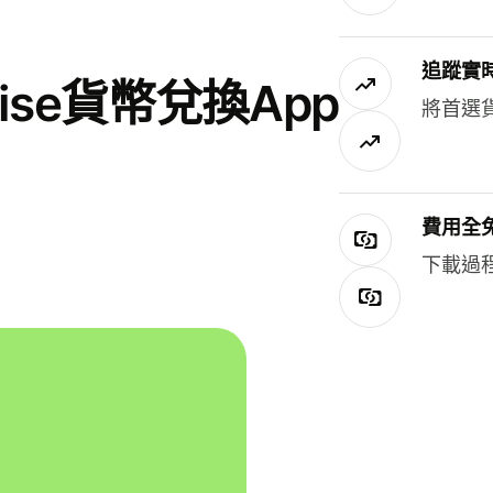
追蹤實
se貨幣兌換App
將首選
費用全
下載過