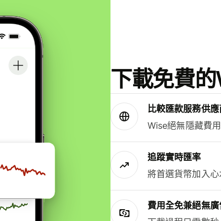
下載免費的W
比較匯款服務供應
Wise絕無隱藏費
追蹤實時匯率
將首選貨幣加入心
費用全免兼絕無廣