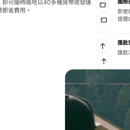
國際
，即可隨時隨地以40多種貨幣收發匯
時節省費用。
即使
提價
匯款
匯款