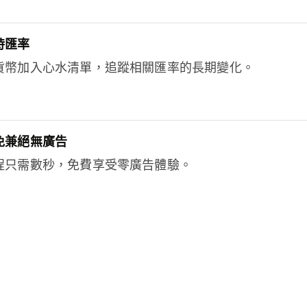
時匯率
貨幣加入心水清單，追蹤相關匯率的長期變化。
免兼絕無廣告
程只需數秒，免費享受零廣告體驗。