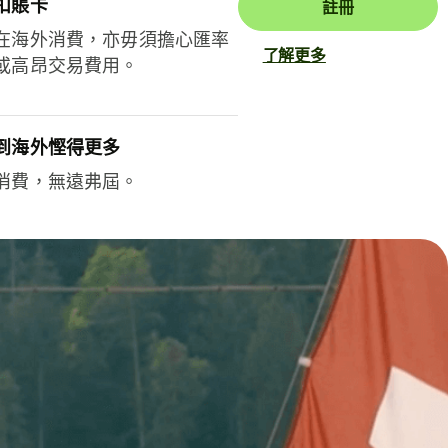
扣賬卡
註冊
在海外消費，亦毋須擔心匯率
了解更多
或高昂交易費用。
到海外慳得更多
消費，無遠弗屆。