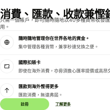
消費、匯款、收款兼慳
只需一個帳戶，即可隨時隨地以40多種貨幣收發
用。
隨時隨地管理你在世界各地的資金。
集中管理各種貨幣，兼享秒速兌換之便。
國際扣賬卡
即使在海外消費，亦毋須擔心匯率提價或高昂
匯款到海外慳得更多
匯款消費，無遠弗屆。
註冊
了解更多