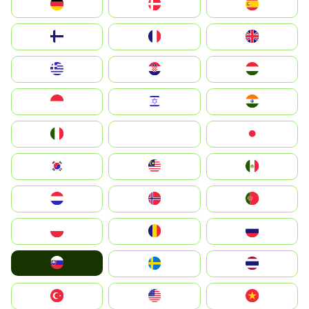
Deutschland
Denmark
España
Suomi
France
United Kingdom
Greece
Hrvatska
Magyarország
Indonesia
Israel
India
Italia
JA
Japan
South Korea
Malay
Mexico
Nederland
Norge
Portugal
Polska
România
Россия
Slovensko
Ruoŧŧa
ไทย
Türkiye
United States
Vietnam