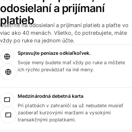
odosielaní a prijímaní
platieb
Ušetrite na odosielaní a prijímaní platieb a plaťte vo
viac ako 40 menách. Všetko, čo potrebujete, máte
vždy po ruke na jednom účte.
Spravujte peniaze odkiaľkoľvek.
Svoje meny budete mať vždy po ruke a môžete
ich rýchlo prevádzať na iné meny.
Medzinárodná debetná karta
Pri platbách v zahraničí sa už nebudete musieť
zaoberať kurzovými maržami a vysokými
transakčnými poplatkami.