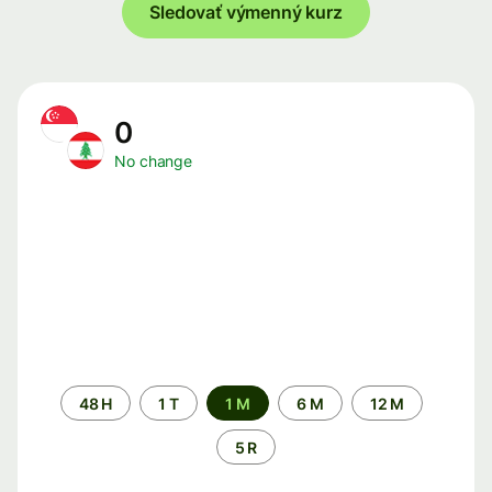
Sledovať výmenný kurz
0
No change
Time
48 H
1 T
1 M
6 M
12 M
period
5 R