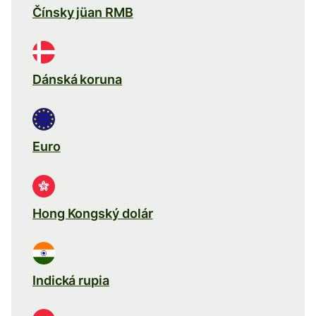
Čínsky jüan RMB
Dánská koruna
Euro
Hong Kongský dolár
Indická rupia