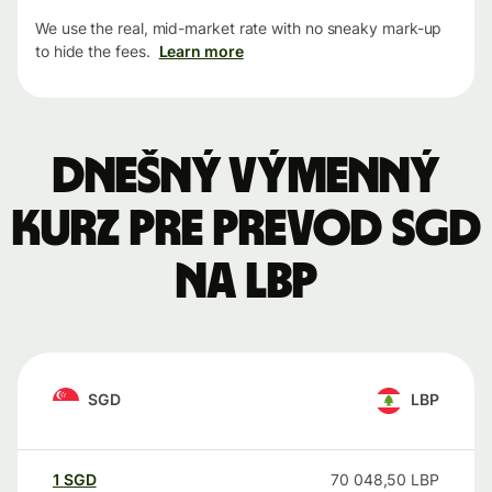
We use the real, mid-market rate with no sneaky mark-up
to hide the fees.
Learn more
Dnešný výmenný
kurz pre prevod SGD
na LBP
SGD
LBP
1
SGD
70 048,50
LBP