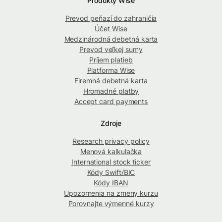
Produkty Wise
Prevod peňazí do zahraničia
Účet Wise
Medzinárodná debetná karta
Prevod veľkej sumy
Príjem platieb
Platforma Wise
Firemná debetná karta
Hromadné platby
Accept card payments
Zdroje
Research privacy policy
Menová kalkulačka
International stock ticker
Kódy Swift/BIC
Kódy IBAN
Upozornenia na zmeny kurzu
Porovnajte výmenné kurzy