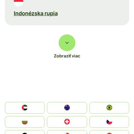
Indonézska rupia
Zobraziť viac
الإمارات العربية المتحدة
Australia
Brazil
България
Switzerland
Czechia