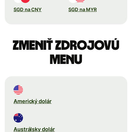
SGD na CNY
SGD na MYR
Zmeniť zdrojovú
menu
Americký dolár
Austrálsky dolár