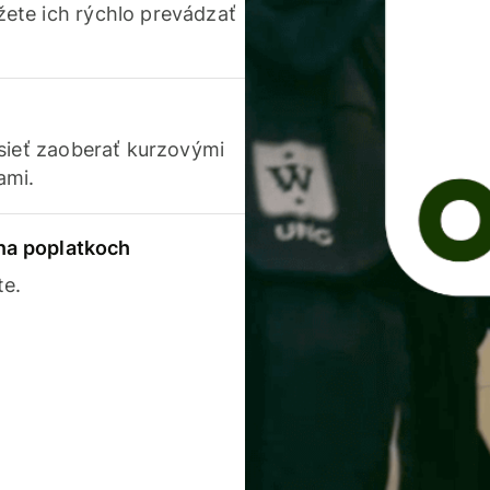
ete ich rýchlo prevádzať
usieť zaoberať kurzovými
ami.
 na poplatkoch
te.