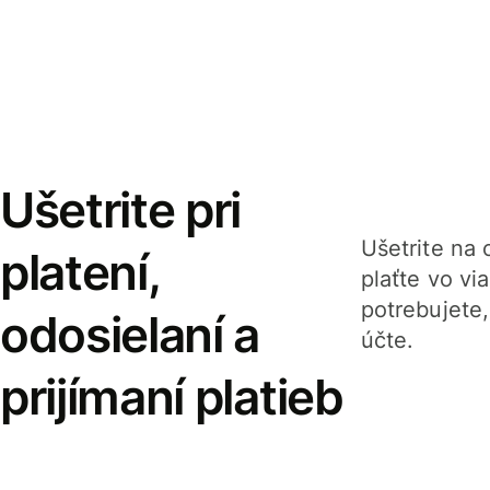
Ušetrite pri
Ušetrite na o
platení,
plaťte vo v
potrebujete
odosielaní a
účte.
prijímaní platieb