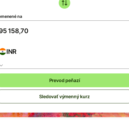
emenené na
INR
Prevod peňazí
Sledovať výmenný kurz