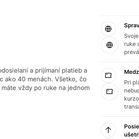
Sprav
Svoje
ruke 
prevá
dosielaní a prijímaní platieb a
Medz
iac ako 40 menách. Všetko, čo
Pri p
, máte vždy po ruke na jednom
nebud
kurzo
trans
Posie
ušetr