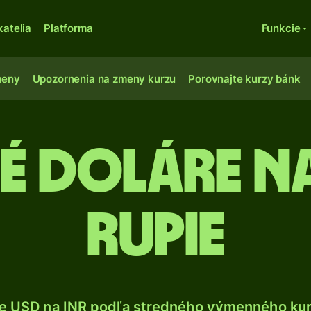
katelia
Platforma
Funkcie
meny
Upozornenia na zmeny kurzu
Porovnajte kurzy bánk
é doláre na
rupie
e USD na INR podľa stredného výmenného kur