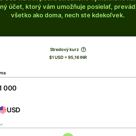
ý účet, ktorý vám umožňuje posielať, prevádza
všetko ako doma, nech ste kdekoľvek.
Stredový kurz
$1 USD = 95,16 INR
ma
USD