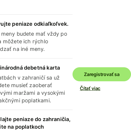
ujte peniaze odkiaľkoľvek.
 meny budete mať vždy po
a môžete ich rýchlo
dzať na iné meny.
inárodná debetná karta
Zaregistrovať sa
latbách v zahraničí sa už
ete musieť zaoberať
Čítať viac
vými maržami a vysokými
akčnými poplatkami.
lajte peniaze do zahraničia,
ite na poplatkoch