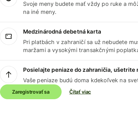
Svoje meny budete mať vždy po ruke a môž
na iné meny.
Medzinárodná debetná karta
Pri platbách v zahraničí sa už nebudete m
maržami a vysokými transakčnými poplatk
Posielajte peniaze do zahraničia, ušetrite
Vaše peniaze budú doma kdekoľvek na sve
Zaregistrovať sa
Čítať viac