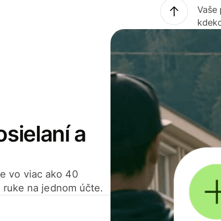
Vaše
kdeko
osielaní a
ťte vo viac ako 40
 ruke na jednom účte.