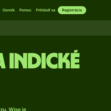
Cenník
Pomoc
Prihlásiť sa
Registrácia
 indické
zu. Wise je