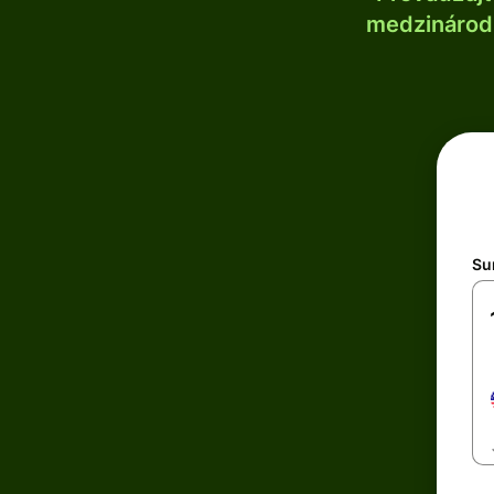
medzinárodn
Su