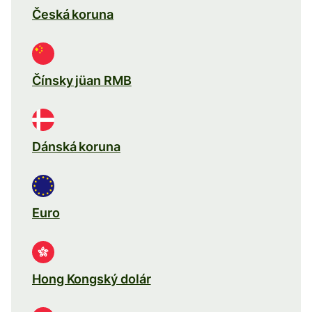
Česká koruna
Čínsky jüan RMB
Dánská koruna
Euro
Hong Kongský dolár