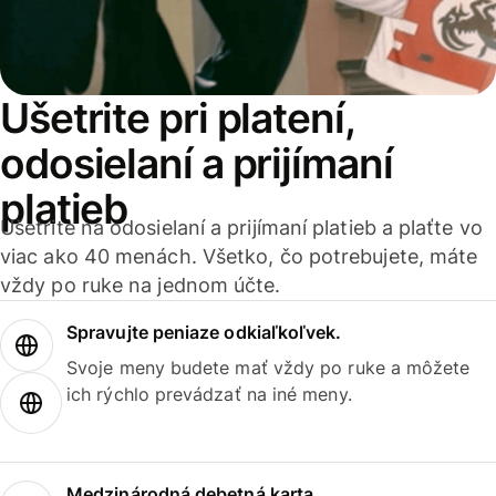
Ušetrite pri platení,
odosielaní a prijímaní
platieb
Ušetrite na odosielaní a prijímaní platieb a plaťte vo
viac ako 40 menách. Všetko, čo potrebujete, máte
vždy po ruke na jednom účte.
Spravujte peniaze odkiaľkoľvek.
Svoje meny budete mať vždy po ruke a môžete
ich rýchlo prevádzať na iné meny.
Medzinárodná debetná karta