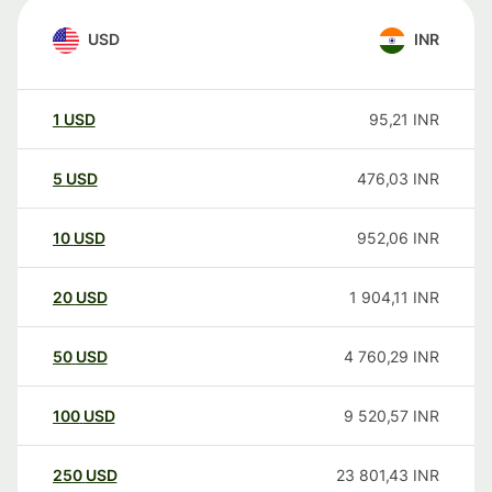
USD
INR
1
USD
95,21
INR
5
USD
476,03
INR
10
USD
952,06
INR
20
USD
1 904,11
INR
50
USD
4 760,29
INR
100
USD
9 520,57
INR
250
USD
23 801,43
INR