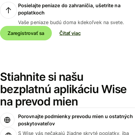
Posielajte peniaze do zahraničia, ušetrite na
poplatkoch
Vaše peniaze budú doma kdekoľvek na svete.
Zaregistrovať sa
Čítať viac
Stiahnite si našu
bezplatnú aplikáciu Wise
na prevod mien
Porovnajte podmienky prevodu mien u ostatných
poskytovateľov
S Wise vás nečakajú žiadne skryté poplatky, iba