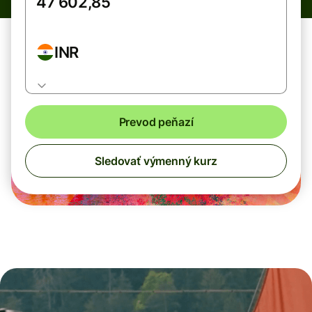
INR
Prevod peňazí
Sledovať výmenný kurz