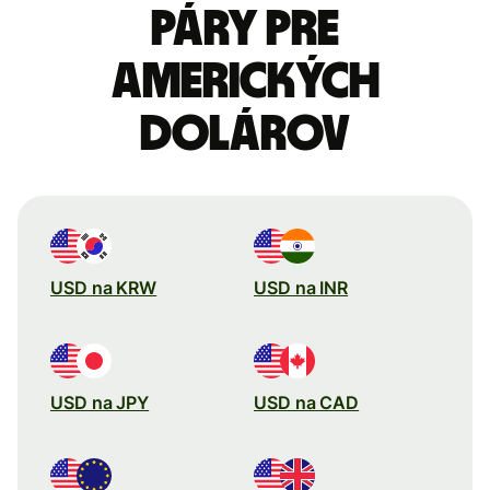
páry pre
Amerických
dolárov
USD na KRW
USD na INR
USD na JPY
USD na CAD