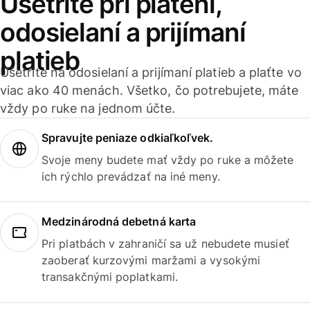
Ušetrite pri platení,
odosielaní a prijímaní
platieb
Ušetrite na odosielaní a prijímaní platieb a plaťte vo
viac ako 40 menách. Všetko, čo potrebujete, máte
vždy po ruke na jednom účte.
Spravujte peniaze odkiaľkoľvek.
Svoje meny budete mať vždy po ruke a môžete
ich rýchlo prevádzať na iné meny.
Medzinárodná debetná karta
Pri platbách v zahraničí sa už nebudete musieť
zaoberať kurzovými maržami a vysokými
transakčnými poplatkami.