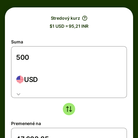
Stredový kurz
$1 USD = 95,21 INR
Suma
USD
Premenené na