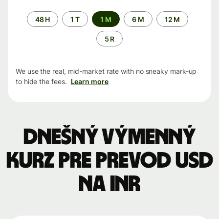
Time
48 H
1 T
1 M
6 M
12 M
period
5 R
We use the real, mid-market rate with no sneaky mark-up
to hide the fees.
Learn more
Dnešný výmenný
kurz pre prevod USD
na INR