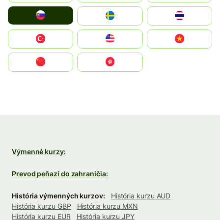
Slovensko
Ruoŧŧa
ไทย
Türkiye
United States
Vietnam
中国
中國香港特別行政區
Výmenné kurzy:
Prevod peňazí do zahraničia:
História výmenných kurzov:
História kurzu AUD
História kurzu GBP
História kurzu MXN
História kurzu EUR
História kurzu JPY