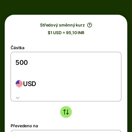
Středový směnný kurz
$1 USD = 95,10 INR
Částka
USD
Převedeno na