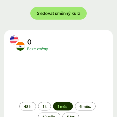
Sledovat směnný kurz
0
Beze změny
Časové
48 h
1 t
1 měs.
6 měs.
období
12 měs.
5 let