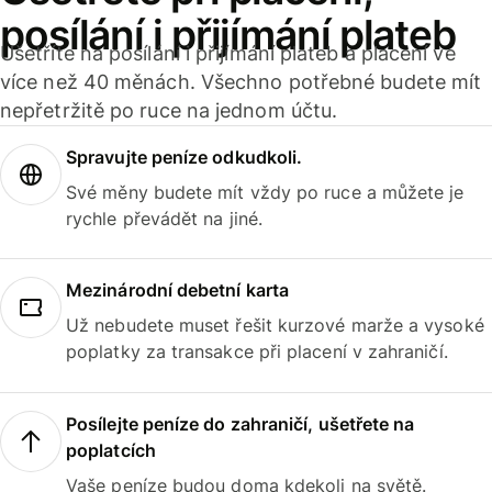
posílání i přijímání plateb
Ušetříte na posílání i přijímání plateb a placení ve
více než 40 měnách. Všechno potřebné budete mít
nepřetržitě po ruce na jednom účtu.
Spravujte peníze odkudkoli.
Své měny budete mít vždy po ruce a můžete je
rychle převádět na jiné.
Mezinárodní debetní karta
Už nebudete muset řešit kurzové marže a vysoké
poplatky za transakce při placení v zahraničí.
Posílejte peníze do zahraničí, ušetřete na
poplatcích
Vaše peníze budou doma kdekoli na světě.