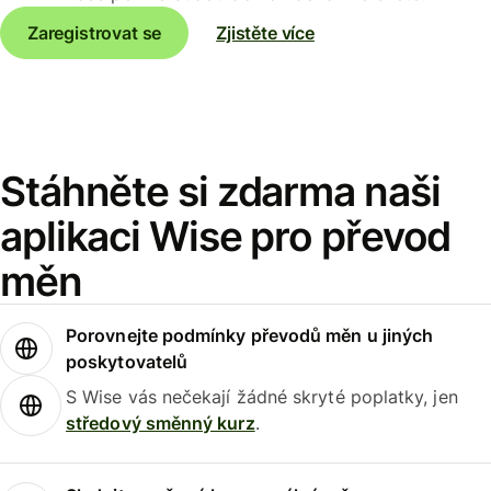
Zaregistrovat se
Zjistěte více
Stáhněte si zdarma naši
aplikaci Wise pro převod
měn
Porovnejte podmínky převodů měn u jiných
poskytovatelů
S Wise vás nečekají žádné skryté poplatky, jen
středový směnný kurz
.