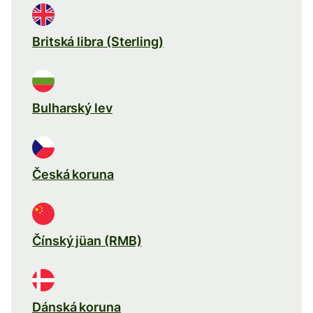
Britská libra (Sterling)
Bulharský lev
Česká koruna
Čínský jüan (RMB)
Dánská koruna