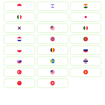
Indonesia
Israel
India
Italia
JA
Japan
South Korea
Malay
Mexico
Nederland
Norge
Portugal
Polska
România
Россия
Slovensko
Ruoŧŧa
ไทย
Türkiye
United States
Vietnam
中国
中國香港特別行政區