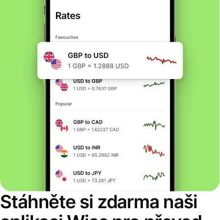
Stáhněte si zdarma naši