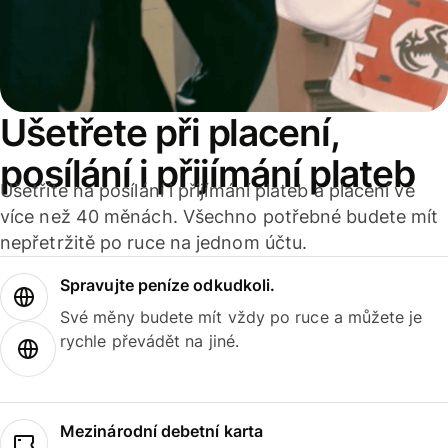
Ušetřete při placení,
posílání i přijímání plateb
Ušetříte na posílání i přijímání plateb a placení ve
více než 40 měnách. Všechno potřebné budete mít
nepřetržitě po ruce na jednom účtu.
Spravujte peníze odkudkoli.
Své měny budete mít vždy po ruce a můžete je
rychle převádět na jiné.
Mezinárodní debetní karta