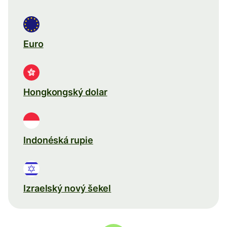
Euro
Hongkongský dolar
Indonéská rupie
Izraelský nový šekel