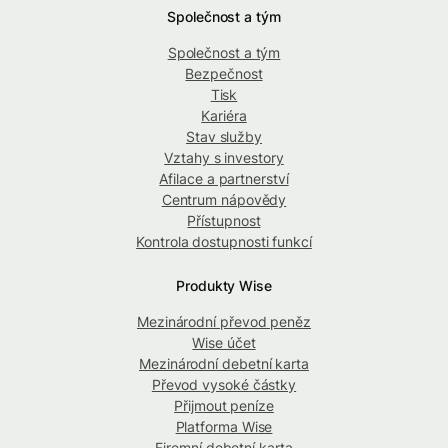
Společnost a tým
Společnost a tým
Bezpečnost
Tisk
Kariéra
Stav služby
Vztahy s investory
Afilace a partnerství
Centrum nápovědy
Přístupnost
Kontrola dostupnosti funkcí
Produkty Wise
Mezinárodní převod peněz
Wise účet
Mezinárodní debetní karta
Převod vysoké částky
Přijmout peníze
Platforma Wise
Firemní debetní karta