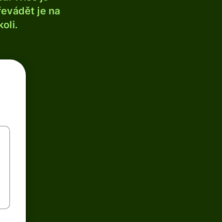
řevádět je na
oli.