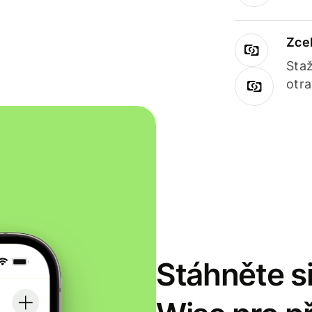
Zce
Staž
otr
Stáhněte si