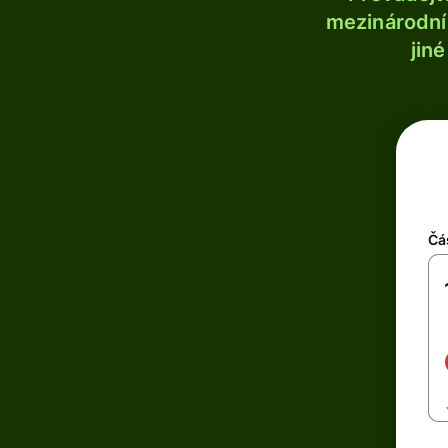
mezinárodní 
jin
Čá