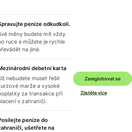
Spravujte peníze odkudkoli.
Své měny budete mít vždy
po ruce a můžete je rychle
převádět na jiné.
Mezinárodní debetní karta
Už nebudete muset řešit
Zaregistrovat se
kurzové marže a vysoké
Zjistěte více
poplatky za transakce při
placení v zahraničí.
Posílejte peníze do
zahraničí, ušetřete na