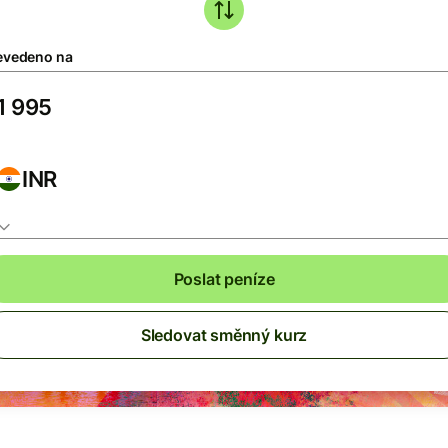
evedeno na
INR
Poslat peníze
Sledovat směnný kurz