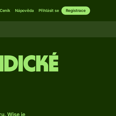
Ceník
Nápověda
Přihlásit se
Registrace
ndické
u. Wise je