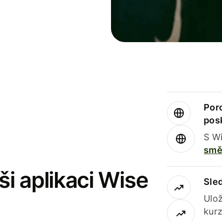
Por
pos
S Wi
smě
i aplikaci Wise
Sle
Ulož
kurz