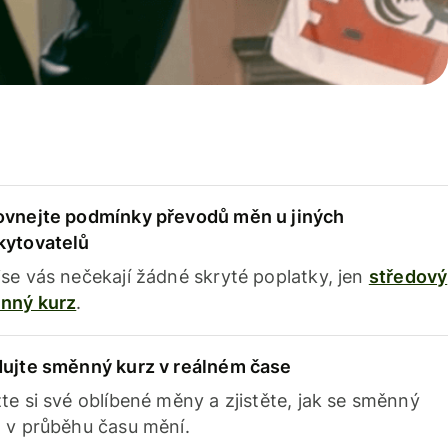
ovnejte podmínky převodů měn u jiných
kytovatelů
se vás nečekají žádné skryté poplatky, jen
středový
nný kurz
.
dujte směnný kurz v reálném čase
te si své oblíbené měny a zjistěte, jak se směnný
 v průběhu času mění.