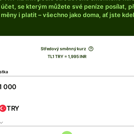
účet, se kterým můžete své peníze posílat, p
é měny i platit – všechno jako doma, ať jste kdek
Středový směnný kurz
TL1 TRY = 1,995 INR
stka
TRY