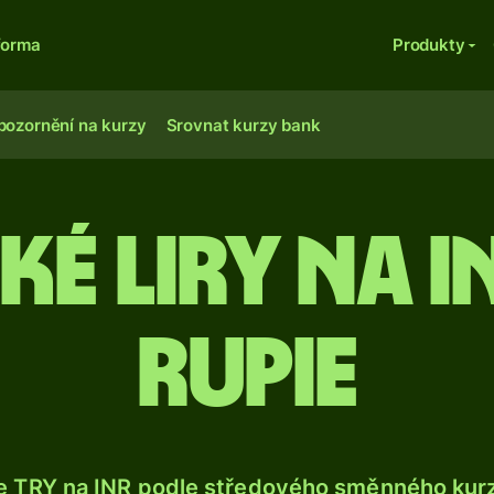
forma
Produkty
pozornění na kurzy
Srovnat kurzy bank
ké liry na i
rupie
e TRY na INR podle středového směnného kurz