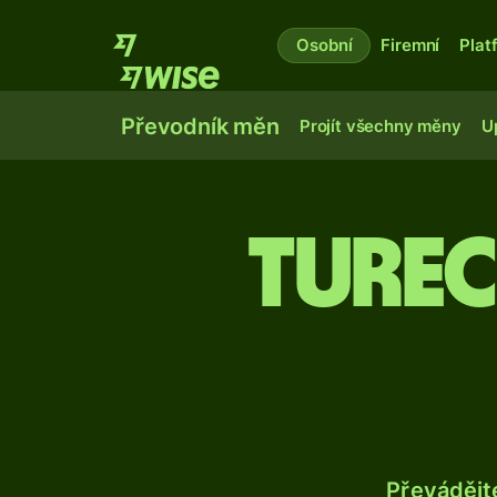
Osobní
Firemní
Plat
Převodník měn
Projít všechny měny
U
Turec
Převádějt