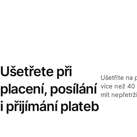
Ušetřete při
Ušetříte na p
placení, posílání
více než 40
mít nepřetrž
i přijímání plateb