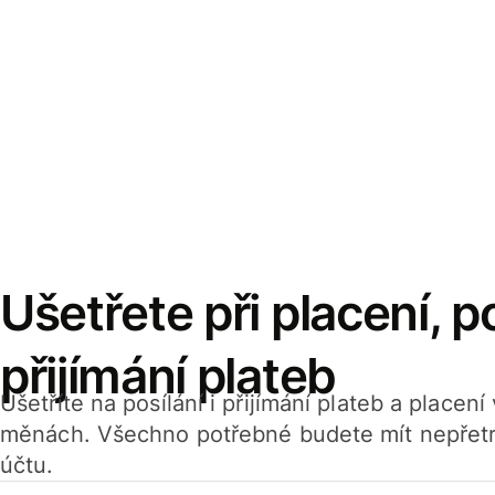
Ušetřete při placení, po
přijímání plateb
Ušetříte na posílání i přijímání plateb a placen
měnách. Všechno potřebné budete mít nepřetr
účtu.