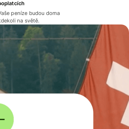
poplatcích
Vaše peníze budou doma
kdekoli na světě.