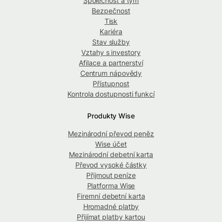
Společnost a tým
Bezpečnost
Tisk
Kariéra
Stav služby
Vztahy s investory
Afilace a partnerství
Centrum nápovědy
Přístupnost
Kontrola dostupnosti funkcí
Produkty Wise
Mezinárodní převod peněz
Wise účet
Mezinárodní debetní karta
Převod vysoké částky
Přijmout peníze
Platforma Wise
Firemní debetní karta
Hromadné platby
Přijímat platby kartou