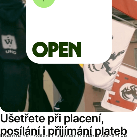
Ušetřete při placení,
posílání i přijímání plateb
Ušetříte na posílání i přijímání plateb a placení ve