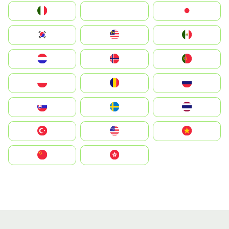
Italia
JA
Japan
South Korea
Malay
Mexico
Nederland
Norge
Portugal
Polska
România
Россия
Slovensko
Ruoŧŧa
ไทย
Türkiye
United States
Vietnam
中国
中國香港特別行政區