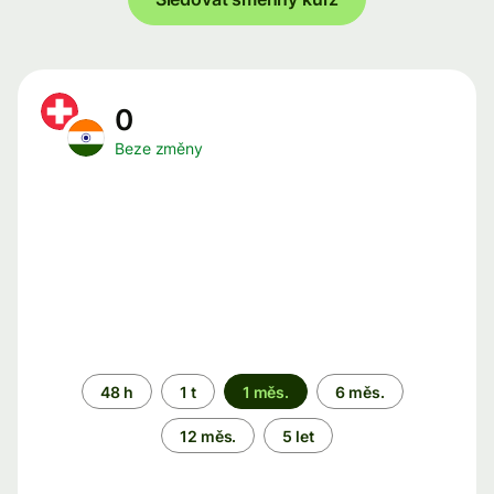
0
Beze změny
Časové
48 h
1 t
1 měs.
6 měs.
období
12 měs.
5 let