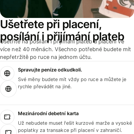
Ušetřete při placení,
posílání i přijímání plateb
Ušetříte na posílání i přijímání plateb a placení ve
více než 40 měnách. Všechno potřebné budete mít
nepřetržitě po ruce na jednom účtu.
Spravujte peníze odkudkoli.
Své měny budete mít vždy po ruce a můžete je
rychle převádět na jiné.
Mezinárodní debetní karta
Už nebudete muset řešit kurzové marže a vysoké
poplatky za transakce při placení v zahraničí.