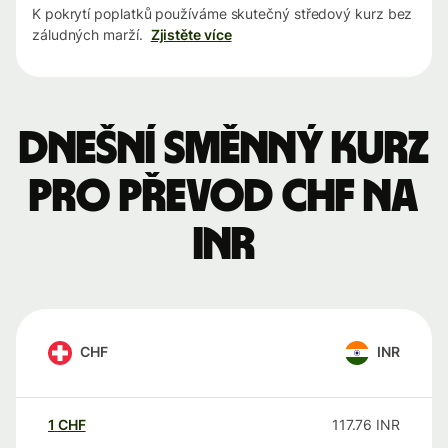
K pokrytí poplatků používáme skutečný středový kurz bez
záludných marží.
Zjistěte více
Dnešní směnný kurz
pro převod CHF na
INR
CHF
INR
1
CHF
117.76
INR