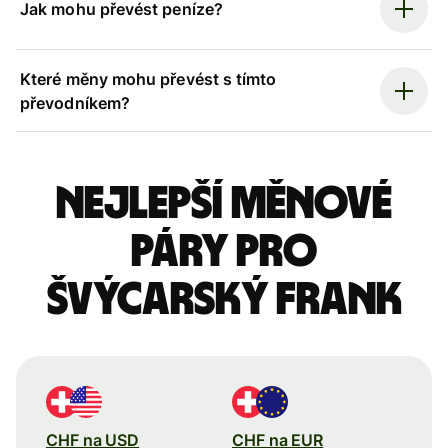
Jak mohu převést peníze?
Které měny mohu převést s tímto
převodníkem?
Nejlepší měnové
páry pro
švýcarský frank
CHF na USD
CHF na EUR