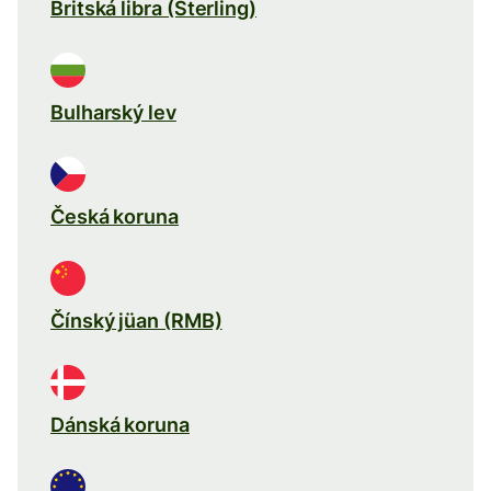
Britská libra (Sterling)
Bulharský lev
Česká koruna
Čínský jüan (RMB)
Dánská koruna