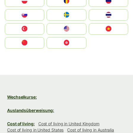
Polska
România
Россия
Slovensko
Ruoŧŧa
ไทย
Türkiye
United States
Vietnam
中国
中國香港特別行政區
Wechselkurse:
Auslandsüberweisung:
Cost of living:
Cost of living in United Kingdom
Cost of living in United States
Cost of living in Australia