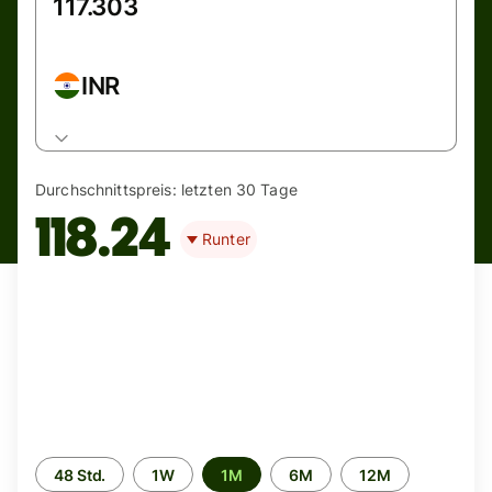
INR
Durchschnittspreis:
letzten 30 Tage
118.24
Runter
Zeitraum
48 Std.
1W
1M
6M
12M