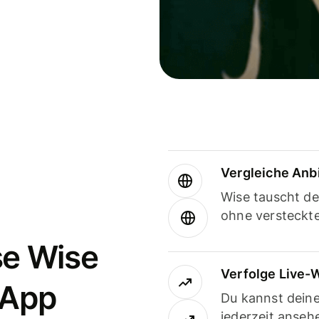
Vergleiche Anb
Wise tauscht d
ohne versteckt
se Wise
Verfolge Live-
-App
Du kannst dein
jederzeit anseh