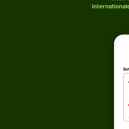
internationa
Be