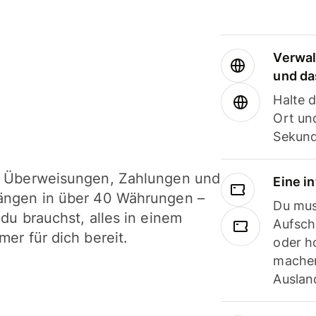
Verwal
und da
Halte 
Ort und
Sekund
i Überweisungen, Zahlungen und
Eine i
ängen in über 40 Währungen –
Du mus
 du brauchst, alles in einem
Aufsch
mer für dich bereit.
oder h
machen
Ausland