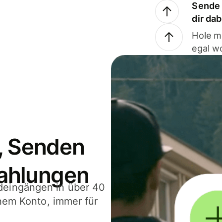
Sende 
dir da
Hole m
egal w
, Senden
ahlungen
deingängen in über 40
inem Konto, immer für