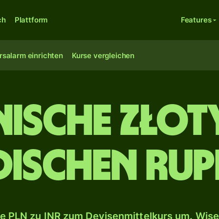
ch
Plattform
Features
rsalarm einrichten
Kurse vergleichen
ische Złot
dischen Rup
e PLN zu INR zum Devisenmittelkurs um. Wise 