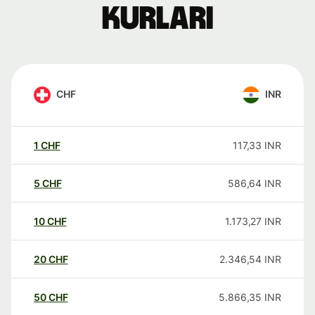
kurları
CHF
INR
1
CHF
117,33
INR
5
CHF
586,64
INR
10
CHF
1.173,27
INR
20
CHF
2.346,54
INR
50
CHF
5.866,35
INR