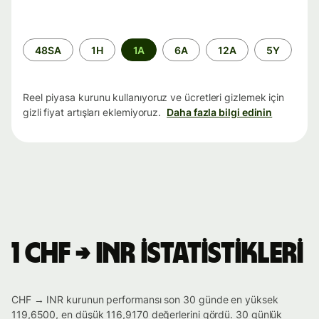
Zaman
48SA
1H
1A
6A
12A
5Y
aralığı
Reel piyasa kurunu kullanıyoruz ve ücretleri gizlemek için
gizli fiyat artışları eklemiyoruz.
Daha fazla bilgi edinin
1 CHF → INR istatistikleri
CHF → INR kurunun performansı son 30 günde en yüksek
119,6500, en düşük 116,9170 değerlerini gördü. 30 günlük