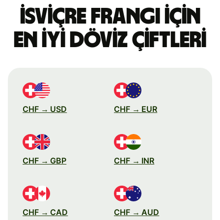
İsviçre frangı için
en iyi döviz çiftleri
CHF → USD
CHF → EUR
CHF → GBP
CHF → INR
CHF → CAD
CHF → AUD