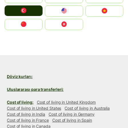
Türkiye
United States
Vietnam
中国
中國香港特別行政區
Döviz kurları:
Uluslararası para transferleri:
Cost of living:
Cost of living in United Kingdom
Cost of living in United States
Cost of living in Australia
Cost of living in India
Cost of living in Germany
Cost of living in France
Cost of living in Spain
Cost of living in Canada